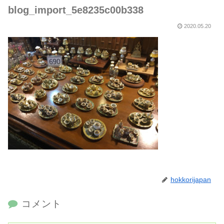
blog_import_5e8235c00b338
2020.05.20
hokkorijapan
コメント