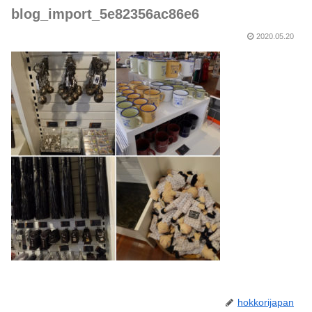
blog_import_5e82356ac86e6
2020.05.20
hokkorijapan