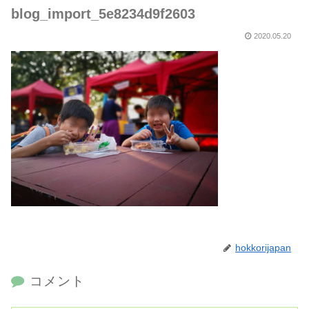
blog_import_5e8234d9f2603
2020.05.20
hokkorijapan
コメント