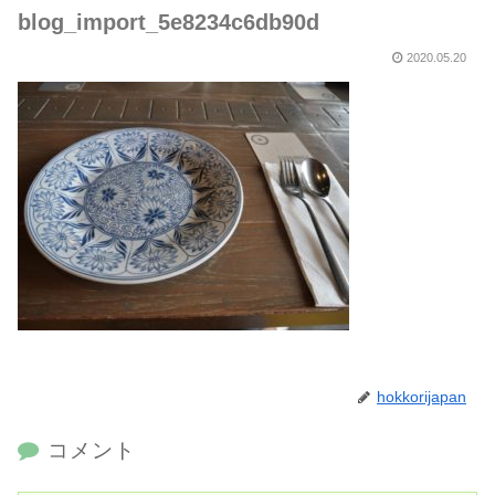
blog_import_5e8234c6db90d
2020.05.20
hokkorijapan
コメント