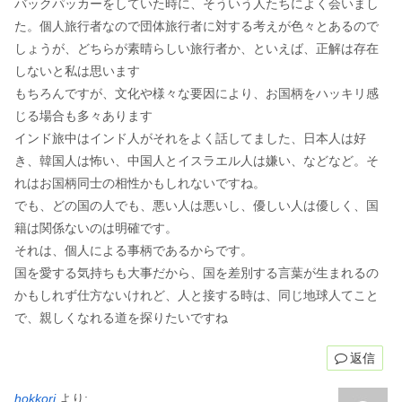
バックパッカーをしていた時に、そういう人たちによく会いまし
た。個人旅行者なので団体旅行者に対する考えが色々とあるので
しょうが、どちらが素晴らしい旅行者か、といえば、正解は存在
しないと私は思います
もちろんですが、文化や様々な要因により、お国柄をハッキリ感
じる場合も多々あります
インド旅中はインド人がそれをよく話してました、日本人は好
き、韓国人は怖い、中国人とイスラエル人は嫌い、などなど。そ
れはお国柄同士の相性かもしれないですね。
でも、どの国の人でも、悪い人は悪いし、優しい人は優しく、国
籍は関係ないのは明確です。
それは、個人による事柄であるからです。
国を愛する気持ちも大事だから、国を差別する言葉が生まれるの
かもしれず仕方ないけれど、人と接する時は、同じ地球人てこと
で、親しくなれる道を探りたいですね
返信
hokkori
より: