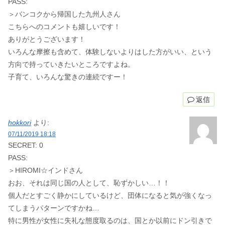
PASS:
＞バンコクから帰国した九州人さん
こちらへのコメントも嬉しいです！
ありがとうございます！
いろんな摩擦も含めて、体験しないよりはした方がいい、という
方向で持っていきたいところですよね。
子育て、いろんな驚きの連続ですー！
返信
hokkori
より:
07/11/2019 18:18
SECRET: 0
PASS:
＞HIROMI☆インドさん
おお、それは同じ国の人として、恥ずかしい…！！
個人だとすごく静かにしているけど、団体になると気が強くなっ
てしまうパターンですかね…
特に男性が女性に失礼な態度取るのは、国とか以前にドン引きで