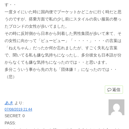
す・・
一度タイにいた時に国内便でプーケットかどこかに行く時だと思
うのですが、搭乗方面で私の少し前にスタイルの良い服装の整っ
たブロンドの女性が歩いてました。
その時に反対側から日本から到着した男性集団が歩いて来て、そ
の女性に向かって「ピューピュー」「・・・・」・・・の言葉は
「ねえちゃん」だったか何か忘れましたが、すごく失礼な言葉
で、聞いてる私も嫌な気持ちになったし、多分彼女も日本語が分
からなくても嫌な気持ちになったのでは・・と思います。
多分こういう事から先の方も「団体嫌！」になったのでは・・
（悲）
返信
あき
より:
07/08/2019 21:44
SECRET: 0
PASS: