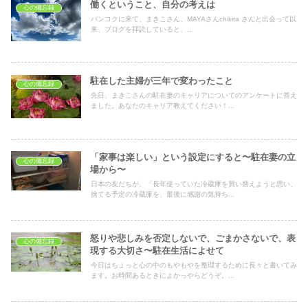
働くということ、自分の考えは
心の備忘録
バンコクに来て、まきこさん、MAYAさんchikita さんと出会って以
来、ブログを拝読していると、...
駐在した主婦が三年で変わったこと
心の備忘録
先日、まきこさんの駐在妻のキャリアについてのアンケートに答え
ました。あなたのキャリア教えてください！...
「家事は楽しい」という設定にすると〜駐在妻の立
心の備忘録
場から〜
日本の友だちが、「長年使っていた冷蔵庫を買い替えようと思い、
捨てる予定の冷蔵庫を、最後に感謝の気持ち...
怒りや悲しみを否定しないで、ごまかさないで、表
心の備忘録
現する大切さ〜駐在生活によせて
今日はちょっと心の中のもやもやを整理するために長々と書いてみ
ます。お時間あるときによかっやらどうぞ。...