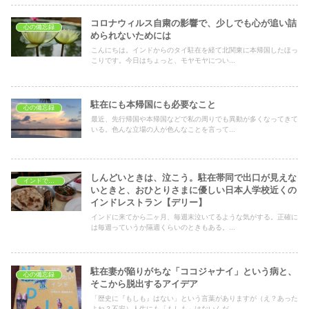
コロナウィルス自粛の影響で、少しでも心が追い詰
心の備忘録
められないためには
こんにちは。インドからのタイ駐在を経て北関東に本帰国したほっ
こりです。今日はちょっと、モヤモヤについ...
駐在にも本帰国にも必要なこと
心の備忘録
最近、先行帰国や本帰国などで私の周りでも異動が多くなってきて
いる。色んな立場の人が色んなことを言って...
しんどいときは、泣こう。駐在帯同で出口が見えな
インドでレストラン
いときと、おひとりさまに優しい日本人学校近くの
インドレストラン【デリー】
インドに来てから二ヶ月、毎週末泣いてるような気がする。正確に
は毎週っていうか隔週くらいのときもある。...
駐在妻が陥りがちな「ココジャナイ」という病と、
心の備忘録
そこから脱出するアイデア
「歴史に『もしも』はない」という言葉がありますが（え？あった
よね？不安）人生にも「もしも」はないんだ...