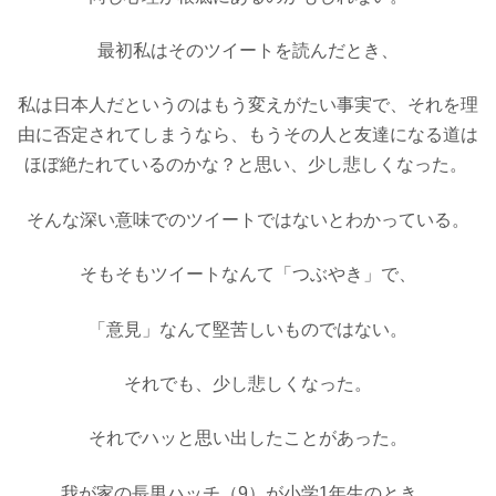
最初私はそのツイートを読んだとき、
私は日本人だというのはもう
変えがたい事実で、
それを理
由に否定されてしまうなら
、もうその人と友達になる道は
ほぼ
絶たれているのかな？
と
思い、
少し悲しくなった。
そんな深い意味でのツイートではないと
わかっている。
そもそもツイートなんて「つぶやき」で、
「意見」なんて堅苦しいものではない。
それでも、少し悲しくなった
。
それでハッと思い出したことがあった。
我が家の長男ハッチ（
9
）が
小学
1
年生のとき、