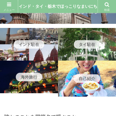
インド・タイ・栃木でほっこりなまいにち
メニュー
検索
インド・タイ・栃木でほっこりなまいにち
インド駐在
タイ駐在
海外旅行
自己紹介