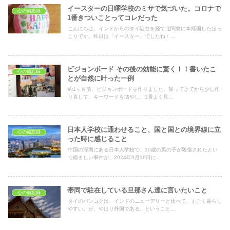
イースターの日曜学校のミサで気づいた。コロナで
心の備忘録
1番きついことってコレだった
こんにちは。インドからのタイ駐在を経て北関東に本帰国したほっ
こりです。昨日は「イースター」でしたね！...
ビジョンボード その後の効能に驚く！！書いたこ
心の備忘録
とが自然に叶った一例
約1ヶ月前、ビジョンボードを作りました。帰ってきてから少し作
り直して、キーワードを増やし、1番よく見...
日本人学校に通わせること、国と国との境界線に立
心の備忘録
った時に感じること
中国の深圳にある日本人学校で、10歳の男の子が殺傷されたとい
う痛ましい事件が、2024年9月16日に...
帯同で駐在している旦那さん達に言いたいこと
心の備忘録
タイのバンコクは、インドのニューデリーと比べて、すごく暮らし
やすい。が、やはり外国である。ということ...