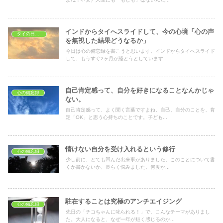
インドからタイへスライドして、今の心境「心の声
タイの日常生活
を無視した結果どうなるか」
今日は心の備忘録を書こうと思います。インドからタイへスライド
して、もうすぐ2ヶ月が経とうとしています...
自己肯定感って、自分を好きになることなんかじゃ
心の備忘録
ない。
自己肯定感って、よく聞く言葉ですよね。自己、自分のことを、肯
定「OK」と思う心持ちのことです。子ども...
情けない自分を受け入れるという修行
心の備忘録
少し前に、とても凹んだ出来事がありました。このことについて書
くか書かないか、長らく悩みました。何度か...
駐在することは究極のアンチエイジング
心の備忘録
先日の「チコちゃんに叱られる！」で、こんなテーマがありまし
た。大人になると、なぜ一年が短く感じるのか...