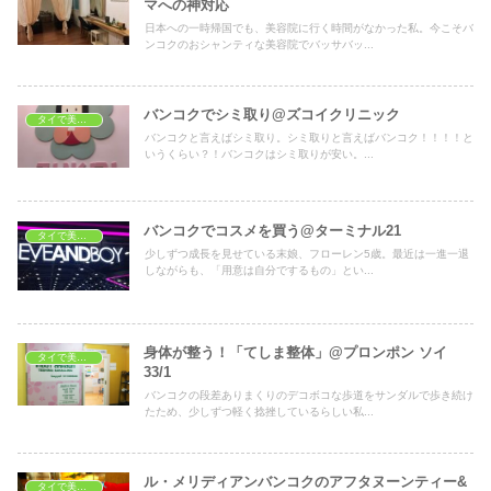
マへの神対応
日本への一時帰国でも、美容院に行く時間がなかった私。今こそバ
ンコクのおシャンティな美容院でバッサバッ...
バンコクでシミ取り@ズコイクリニック
タイで美容・健康
バンコクと言えばシミ取り。シミ取りと言えばバンコク！！！！と
いうくらい？！バンコクはシミ取りが安い。...
バンコクでコスメを買う@ターミナル21
タイで美容・健康
少しずつ成長を見せている末娘、フローレン5歳。最近は一進一退
しながらも、「用意は自分でするもの」とい...
身体が整う！「てしま整体」@プロンポン ソイ
タイで美容・健康
33/1
バンコクの段差ありまくりのデコボコな歩道をサンダルで歩き続け
たため、少しずつ軽く捻挫しているらしい私...
ル・メリディアンバンコクのアフタヌーンティー&
タイで美容・健康