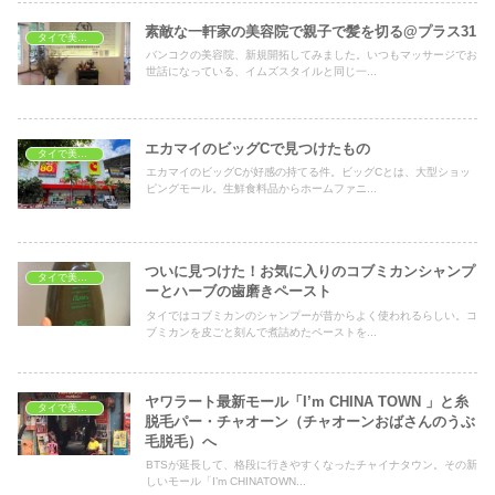
素敵な一軒家の美容院で親子で髪を切る@プラス31
タイで美容・健康
バンコクの美容院、新規開拓してみました。いつもマッサージでお
世話になっている、イムズスタイルと同じ一...
エカマイのビッグCで見つけたもの
タイで美容・健康
エカマイのビッグCが好感の持てる件。ビッグCとは、大型ショッ
ピングモール。生鮮食料品からホームファニ...
ついに見つけた！お気に入りのコブミカンシャンプ
タイで美容・健康
ーとハーブの歯磨きペースト
タイではコブミカンのシャンプーが昔からよく使われるらしい。コ
ブミカンを皮ごと刻んで煮詰めたペーストを...
ヤワラート最新モール「I’m CHINA TOWN 」と糸
タイで美容・健康
脱毛パー・チャオーン（チャオーンおばさんのうぶ
毛脱毛）へ
BTSが延長して、格段に行きやすくなったチャイナタウン。その新
しいモール「I’m CHINATOWN...