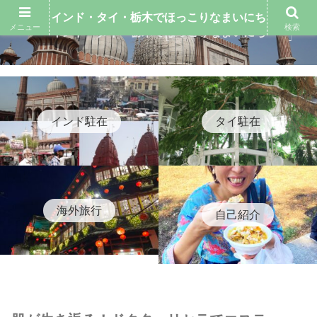
インド・タイ・栃木でほっこりなまいにち
メニュー
検索
インド・タイ・栃木でほっこりなまいにち
インド駐在
タイ駐在
海外旅行
自己紹介