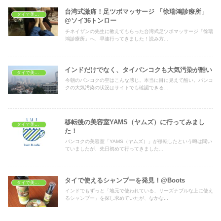
台湾式激痛！足ツボマッサージ 「徐瑞鴻診療所」
タイで美容・健康
@ソイ36トンロー
チネイザンの先生に教えてもらった台湾式足ツボマッサージ「徐瑞
鴻診療所」へ、早速行ってきました！読み方...
インドだけでなく、タイバンコクも大気汚染が酷い
タイで美容・健康
今朝のバンコクの空はこんな感じ。本当に目に見えて酷い。バンコ
クの大気汚染の状況はサイトでも確認できる...
移転後の美容室YAMS（ヤムズ）に行ってみまし
タイで美容・健康
た！
バンコクの美容室「YAMS（ヤムズ）」が移転したという噂は聞い
ていましたが、先日初めて行ってきました...
タイで使えるシャンプーを発見！@Boots
タイで美容・健康
インドでもずっと「地元で使われている、リーズナブルな上に使え
るシャンプー」を探し求めていたが、なかな...