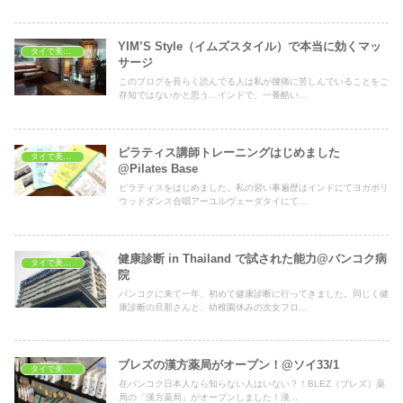
YIM’S Style（イムズスタイル）で本当に効くマッ
タイで美容・健康
サージ
このブログを長らく読んでる人は私が腰痛に苦しんでいることをご
存知ではないかと思う…インドで、一番酷い...
ピラティス講師トレーニングはじめました
タイで美容・健康
@Pilates Base
ピラティスをはじめました。私の習い事遍歴はインドにてヨガボリ
ウッドダンス合唱アーユルヴェーダタイにて...
健康診断 in Thailand で試された能力@バンコク病
タイで美容・健康
院
バンコクに来て一年、初めて健康診断に行ってきました。同じく健
康診断の旦那さんと、幼稚園休みの次女フロ...
ブレズの漢方薬局がオープン！@ソイ33/1
タイで美容・健康
在バンコク日本人なら知らない人はいない？！BLEZ（ブレズ）薬
局の「漢方薬局」がオープンしました！漢...