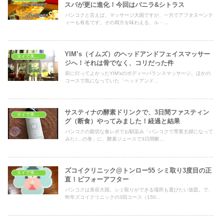
スパが更に進化！今回はバニラ&シトラス
バンコクと言えば、マッサージ大国ですが、一方でアフタヌーンテ
ィーも有名です。その両方を味わえる、ル・...
YIM’s（イムズ）のヘッドアンドフェイスマッサー
タイで美容・健康
ジへ！それは骨でなく、コリだった件
前に行ってよかったYIM’sのボディーバランスマッサージ。ほかの
コースで気になっていた「ヘッドアンド...
サスティナの酵素ドリンクで、3日間ファスティン
タイで美容・健康
グ（断食）やってみました！経過と結果
バンコクの親切な食レポでお馴染み「バンコクで専業主婦になって
みた♪…の巻」に、酵素ジュースで3日間断...
ズコイクリニック@トンロー55 シミ取り3度目の正
タイで美容・健康
直！ビフォーアフター
バンコクは美容大国。シミ取りができる場所も選びたい放題。で、
昨年ズコイクリニックの3回コース（150...