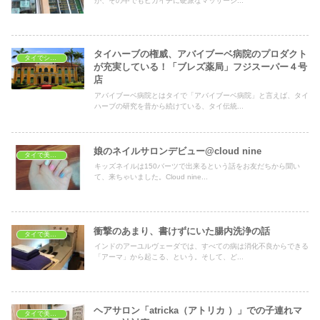
が、その中でもピカイチに硬派なマッサージ...
タイハーブの権威、アバイブーベ病院のプロダクト
タイでショッピング
が充実している！「ブレズ薬局」フジスーパー４号
店
アバイブーベ病院とはタイで「アバイブーベ病院」と言えば、タイ
ハーブの研究を昔から続けている、タイ伝統...
娘のネイルサロンデビュー@cloud nine
タイで美容・健康
キッズネイルは150バーツで出来るという話をお友だちから聞い
て、来ちゃいました。Cloud nine...
衝撃のあまり、書けずにいた腸内洗浄の話
タイで美容・健康
インドのアーユルヴェーダでは、すべての病は消化不良からできる
「アーマ」から起こる、という。そして、ど...
ヘアサロン「atricka（アトリカ ）」での子連れマ
タイで美容・健康