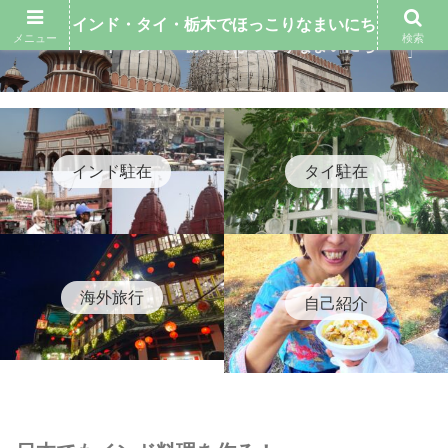
インド・タイ・栃木でほっこりなまいにち
メニュー
検索
インド・タイ・栃木でほっこりなまいにち
インド駐在
タイ駐在
海外旅行
自己紹介