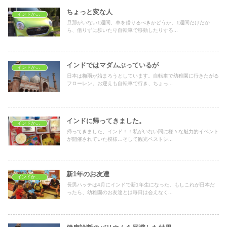
ちょっと変な人
インドから一時帰国
旦那がいない1週間、車を借りるべきかどうか。1週間だけだか
ら、借りずに歩いたり自転車で移動したりする...
インドではマダムぶっているが
インドから一時帰国
日本は梅雨が始まろうとしています。自転車で幼稚園に行きたがる
フローレン。お迎えも自転車で行き、ちょっ...
インドに帰ってきました。
インドから一時帰国
帰ってきました、インド！！私がいない間に様々な魅力的イベント
が開催されていた模様…そして観光ベストシ...
新1年のお友達
インドから一時帰国
長男ハッチは4月にインドで新1年生になった。もしこれが日本だ
ったら、幼稚園のお友達とは毎日は会えなく...