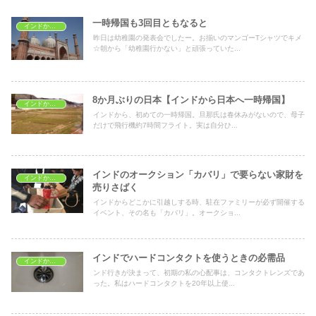
一時帰国も3回目ともなると
インドから一時帰国
昨日は幼稚園の発表会でしたー。お揃いのマンゴーTシャツでキメ
☆朝から「幼稚園行かない」と頑張っていた...
8か月ぶりの日本【インドから日本へ一時帰国】
インドから一時帰国
インドから、初めての一時帰国。旦那氏は春休みがないので、母子
だけで飛行機約7時間フライト。実は自分ひ...
インドのオークション「カバリ」で要らない家財を
インドから一時帰国
売りさばく
インドからどこかに引越しする時、駐在ファミリーが必ず開催する
イベント、その名も「カバリ」。オークショ...
インドでハードコンタクトを使うときの必需品
インドから一時帰国
ンド行きが決まって、初期の私の心配事は、コンタクトレンズであ
った。私はハードコンタクトを20年以上使...