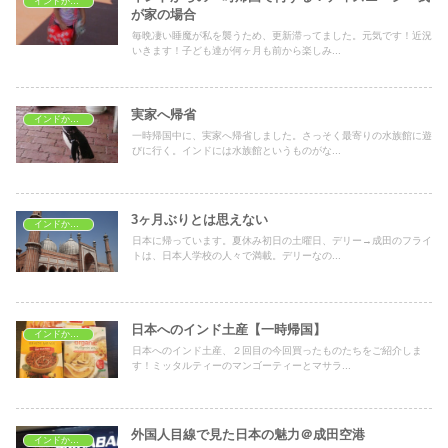
インドから一時帰国
が家の場合
毎晩凄い睡魔が私を襲うため、更新滞ってました。元気です！近況
いきます！子ども達が何ヶ月も前から楽しみ...
実家へ帰省
インドから一時帰国
一時帰国中に、実家へ帰省しました。さっそく最寄りの水族館に遊
びに行く。インドには水族館というものがな...
3ヶ月ぶりとは思えない
インドから一時帰国
日本に帰っています。夏休み初日の土曜日、デリー→成田のフライ
トは、日本人学校の人々で満載。デリーなの...
日本へのインド土産【一時帰国】
インドから一時帰国
日本へのインド土産、２回目の今回買ったものたちをご紹介しま
す！ミッタルティーのマンゴーティーとマサラ...
外国人目線で見た日本の魅力＠成田空港
インドから一時帰国