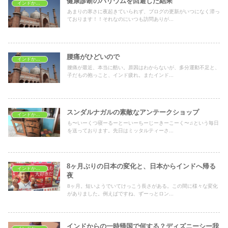
健康診断のバリウムを回避した結果
インドから一時帰国
あまりの寒さに夜起きていられず、ブログの更新がいつになく滞っ
ております！！それなのにいつも訪問ありが...
腰痛がひどいので
インドから一時帰国
腰痛が最近、本当に酷い。原因はわからないが、多分運動不足と、
子だもの抱っこと、インド疲れ。またインド...
スンダルナガルの素敵なアンテークショップ
インドから一時帰国
も〜いーくつ寝ーるーとーいーちーじーきーこーく〜♫という毎日
を送っております。先日はミッタルティーさ...
8ヶ月ぶりの日本の変化と、日本からインドへ帰る
インドから一時帰国
夜
8ヶ月。短いようでいてけっこう長さがある。この間に様々な変化
がありました。例えばですね、ずーっとロン...
インドからの一時帰国で何する？ディズニーシー我