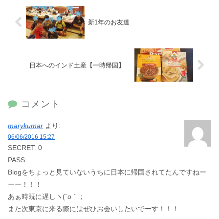
新1年のお友達
日本へのインド土産【一時帰国】
コメント
marykumar
より:
06/06/2016 15:27
SECRET: 0
PASS:
Blogをちょっと見ていないうちに日本に帰国されてたんですねー
ーー！！！
あぁ時既に遅しヽ(´o｀；
また次東京に来る際にはぜひお会いしたいでーす！！！