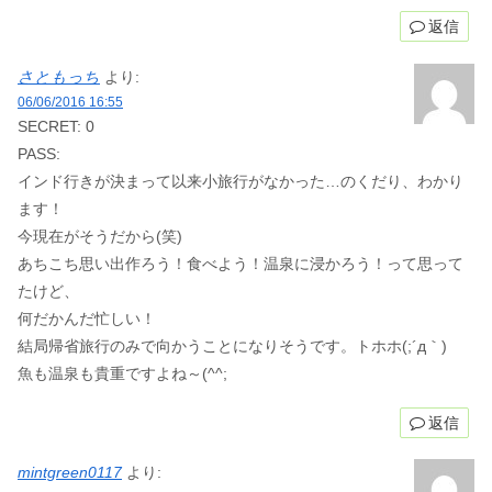
返信
さともっち
より:
06/06/2016 16:55
SECRET: 0
PASS:
インド行きが決まって以来小旅行がなかった…のくだり、わかり
ます！
今現在がそうだから(笑)
あちこち思い出作ろう！食べよう！温泉に浸かろう！って思って
たけど、
何だかんだ忙しい！
結局帰省旅行のみで向かうことになりそうです。トホホ(;´д｀)
魚も温泉も貴重ですよね～(^^;
返信
mintgreen0117
より: