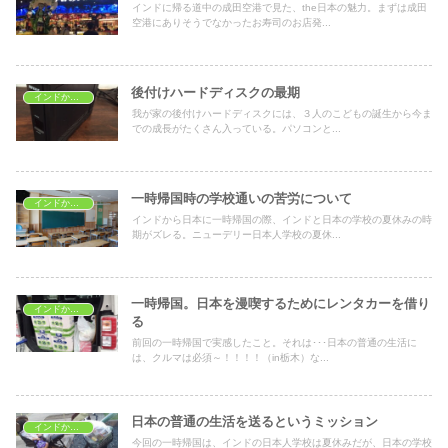
インドに帰る道中の成田空港で見た、the日本の魅力。まずは成田
空港にありそうでなかったお寿司のお店発...
後付けハードディスクの最期
インドから一時帰国
我が家の後付けハードディスクには、３人のこどもの誕生から今ま
での成長がたくさん入っている。パソコンと...
一時帰国時の学校通いの苦労について
インドから一時帰国
インドから日本に一時帰国の際、インドと日本の学校の夏休みの時
期がズレる。ニューデリー日本人学校の夏休...
一時帰国。日本を漫喫するためにレンタカーを借り
インドから一時帰国
る
前回の一時帰国で実感したこと。それは･･･日本の普通の生活に
は、クルマは必須～！！！！（in栃木）な...
日本の普通の生活を送るというミッション
インドから一時帰国
今回の一時帰国は、インドの日本人学校は夏休みだが、日本の学校