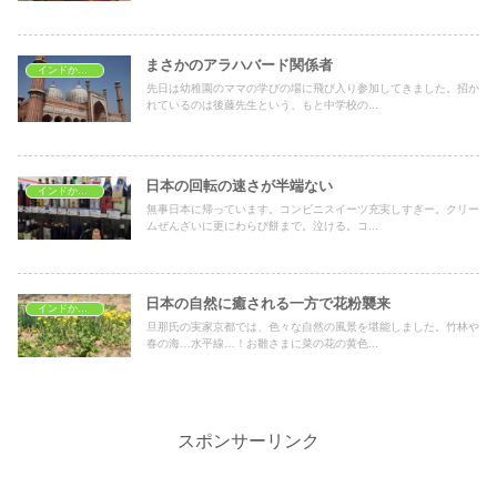
まさかのアラハバード関係者
インドから一時帰国
先日は幼稚園のママの学びの場に飛び入り参加してきました。招か
れているのは後藤先生という、もと中学校の...
日本の回転の速さが半端ない
インドから一時帰国
無事日本に帰っています。コンビニスイーツ充実しすぎー。クリー
ムぜんざいに更にわらび餅まで。泣ける。コ...
日本の自然に癒される一方で花粉襲来
インドから一時帰国
旦那氏の実家京都では、色々な自然の風景を堪能しました。竹林や
春の海…水平線…！お雛さまに菜の花の黄色...
スポンサーリンク