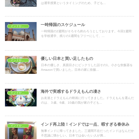
は通常授業というタイミングのため、子ども...
一時帰国のスケジュール
インドから一時帰国
一時帰国の2週間がそろそろ終わろうとしております。今回1週間
を学校通学、残りの1週間をフリーにして、...
優しい日本と買い足したもの
インドから一時帰国
日本の優しさ、真面目さにビックリした話その1。小さな炊飯器を
Amazonで買いました。日本の家に炊飯...
海外で実感するドラえもんの凄さ
インドから一時帰国
お友達とドラえもんの映画に行ってきました。ドラえもんを選んだ
のは、３歳、6歳、10歳の我が家の子ども...
インド再上陸！インドでは一点、暇すぎる春休み
インドから一時帰国
無事インドに帰ってきました。三週間不在だったインドはなんだか
不思議に懐かしい。日本では会いたい人が満...