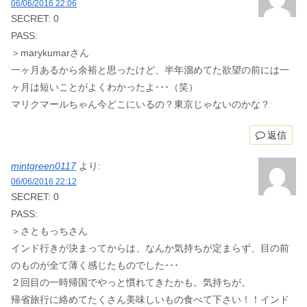
06/06/2016 22:06
SECRET: 0
PASS:
＞marykumarさん
一ヶ月あるから余裕と思ったけど、半年溜めてた欲望の前には一
ヶ月は短いことがよくわかったよ･･･（笑）
マリクマールちゃん今どこにいるの？東京じゃないのかな？
返信
mintgreen0117
より:
06/06/2016 22:12
SECRET: 0
PASS:
＞さともっちさん
インド行きが決まってからは、なんか気持ちが定まらず、目の前
のものが全て薄く感じたものでした･･･
２回目の一時帰国でやっと慣れてきたかも。気持ちが。
帰省旅行に絡めてたくさん美味しいもの食べて下さい！！インド