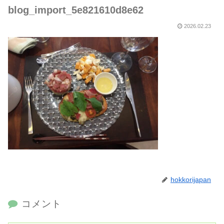
blog_import_5e821610d8e62
2026.02.23
hokkorijapan
コメント