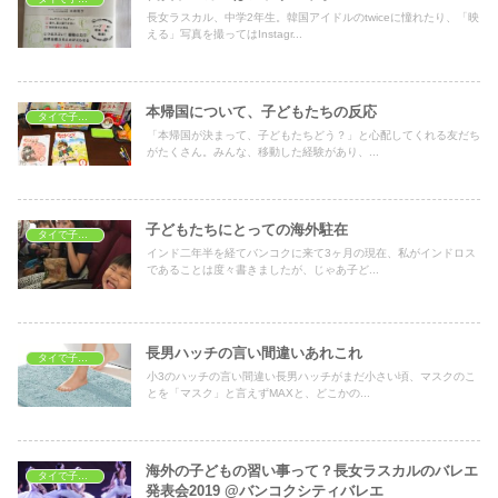
長女ラスカル、中学2年生。韓国アイドルのtwiceに憧れたり、「映
える」写真を撮ってはInstagr...
本帰国について、子どもたちの反応
タイで子育て
「本帰国が決まって、子どもたちどう？」と心配してくれる友だち
がたくさん。みんな、移動した経験があり、...
子どもたちにとっての海外駐在
タイで子育て
インド二年半を経てバンコクに来て3ヶ月の現在、私がインドロス
であることは度々書きましたが、じゃあ子ど...
長男ハッチの言い間違いあれこれ
タイで子育て
小3のハッチの言い間違い長男ハッチがまだ小さい頃、マスクのこ
とを「マスク」と言えずMAXと、どこかの...
海外の子どもの習い事って？長女ラスカルのバレエ
タイで子育て
発表会2019 @バンコクシティバレエ