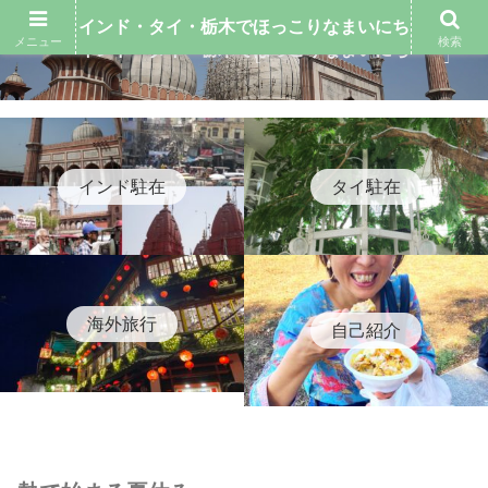
インド・タイ・栃木でほっこりなまいにち
メニュー
検索
インド・タイ・栃木でほっこりなまいにち
インド駐在
タイ駐在
海外旅行
自己紹介