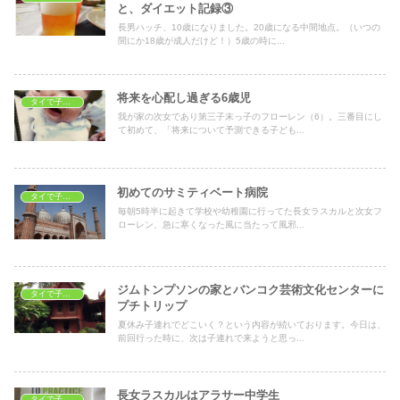
と、ダイエット記録③
長男ハッチ、10歳になりました。20歳になる中間地点。（いつの
間にか18歳が成人だけど！）5歳の時に...
将来を心配し過ぎる6歳児
タイで子育て
我が家の次女であり第三子末っ子のフローレン（6）。三番目にし
て初めて、「将来について予測できる子ども...
初めてのサミティベート病院
タイで子育て
毎朝5時半に起きて学校や幼稚園に行ってた長女ラスカルと次女フ
ローレン、急に寒くなった風に当たって風邪...
ジムトンプソンの家とバンコク芸術文化センターに
タイで子育て
プチトリップ
夏休み子連れでどこいく？という内容が続いております。今日は、
前回行った時に、次は子連れで来ようと思っ...
長女ラスカルはアラサー中学生
タイで子育て