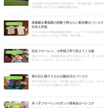
うちの娘ラスカルは4月から中2である。一年を振り返り、新中1の
入学準備に向けてどんな準備が必要なのか...
体操服を最低限の枚数で抑えたい駐在妻@バンコク
タイで子育て
日本人学校
バンコク日本人学校は体操服が指定だ。ニューデリーは上の服だけ
指定だったがバンコクは上下指定。日本で通...
次女フローレン、小学校入学で見えてくる姿
タイで子育て
次女フローレン、幼稚園の頃から早く小学生になって、兄ハッチの
ように「しゅくだい」をしたくてたまらなか...
母の日と娘ラスカルの誕生日@バンコク
タイで子育て
昨日は母の日でしたねー！我が家にはかなり珍しいことに、カーネ
ーションを子どもと旦那さんが買ってきてく...
末っ子フローレンのダンス発表会@バンコク
タイで子育て