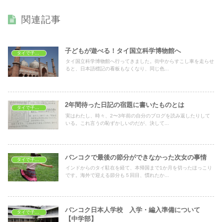
関連記事
子どもが遊べる！タイ国立科学博物館へ
タイで子育て
タイ国立科学博物館へ行ってきました。街中からすこし車を走らせ
ると、日本語標記の看板もなくなり、同じ色...
2年間待った日記の宿題に書いたものとは
タイで子育て
実はわたし、時々、2〜3年前の自分のブログを読み返したりして
いる。これ言うの恥ずかしいのだが、決して...
バンコクで最後の節分ができなかった次女の事情
タイで子育て
インドからのタイ駐在を経て、本帰国まで1か月を切ったほっこり
です。海外で迎える節分も５回目、慣れたか...
バンコク日本人学校 入学・編入準備について
タイで子育て
【中学部】