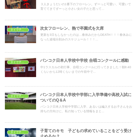
３人きょうだいの1番下のフローレン。ずーっと可愛い、可愛いで
育ててきてずーっと小さい女の子だと思って...
次女フローレン、熱で卒園式を欠席
タイで子育て
更新を3日もしなかったのは…春休みだからDEATH！！！春休みに
なった途端分刻みのスケジュール！！！...
バンコク日本人学校中学校 合唱コンクールに感動
タイで子育て
中1ラスカルの初行事、合唱コンクールに行ってきました！朝8:40
くらいから12時くらいまでの午前中で...
バンコク日本人学校中学部に入学準備や高校入試に
タイで子育て
ついてのQ＆A
バンコク日本人学校中学部に入学、あるいは編入するお子さんをお
持ちの方向けに、私の知っている情報をまと...
子育てのキモ 子どもの求めていることをどう受け
タイで子育て
止めるか？