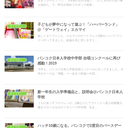
次女フローレン（7）。2年間の空白を経て、ついに9月から習い事
を始めた。で、昨日が初めてのダンス発表...
子どもが夢中になって遊ぶ！「ハーバーランド」
タイで子どもの遊び場
@「ゲートウェイ」エカマイ
新しくオープンした、エカマイのゲートウェイ5階のハーバーラン
ドへ行ってきました。結論を先に言いますと...
バンコク日本人学校中学部 合唱コンクールに再び
タイで子育て
感動！2019
今年も、バンコク日本人学校合唱コンクールに行ってきました。今
年のテーマは「考動」〜一歩ずつ前進〜今回...
新一年生の入学準備品と、説明会@バンコク日本人
タイで子育て
学校
うちの末っ子フローレンが…3歳なりたてでインドへ渡り幼稚園入
園までローカルのナーサリーで半年間、生き...
ハッチ10歳になる。バンコクで2度目のパースデー
タイで子育て