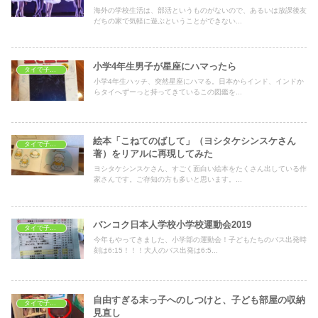
海外の学校生活は、部活というものがないので、あるいは放課後友
だちの家で気軽に遊ぶということができない...
小学4年生男子が星座にハマったら
タイで子育て
小学4年生ハッチ、突然星座にハマる。日本からインド、インドか
らタイへずーっと持ってきているこの図鑑を...
絵本「こねてのばして」（ヨシタケシンスケさん
タイで子育て
著）をリアルに再現してみた
ヨシタケシンスケさん、すごく面白い絵本をたくさん出している作
家さんです。ご存知の方も多いと思います。...
バンコク日本人学校小学校運動会2019
タイで子育て
今年もやってきました、小学部の運動会！子どもたちのバス出発時
刻は6:15！！！大人のバス出発は6:5...
自由すぎる末っ子へのしつけと、子ども部屋の収納
タイで子育て
見直し