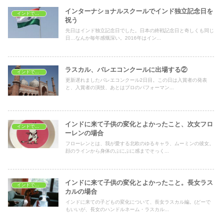
インターナショナルスクールでインド独立記念日を
インドで子育て
祝う
先日はインド独立記念日でした。日本の終戦記念日と奇しくも同じ
日…なんか毎年感慨深い。2016年はイン...
ラスカル、バレエコンクールに出場する②
インドで子育て
更新遅れましたバレエコンクール2日目。この日は入賞者の発表
と、入賞者の演技、あとはプロのパフォーマン...
インドに来て子供の変化とよかったこと、次女フロ
インドで子育て
ーレンの場合
フローレンとは、我が愛する北欧のゆるキャラ、ムーミンの彼女。
顔のラインから身体のぷにぷに感までそっく...
インドに来て子供の変化とよかったこと。長女ラス
インドで子育て
カルの場合
インドに来ての子どもの変化について、長女ラスカル編。(どーで
もいいが、長女のハンドルネーム・ラスカル...