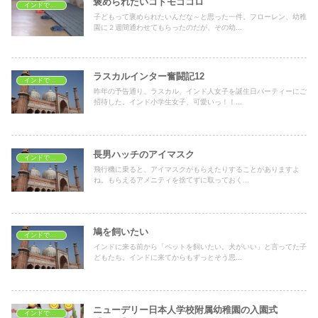
褒められたいコドモゴコロ
インドで子育て
子どもって褒められたいんだな～と思った一件。フローレン、幼稚
園に２週間通わせてもらったのだが、その幼...
ラスカルインター奮闘記12
インドで子育て
昨年の予告通り、ラスカル、インド人女子を誕生日パーティーにご
招待した。インド小学生女子、可愛いっ！！...
長男ハッチのアイマスク
インドで子育て
飛行機に乗ると、アイマスクがもらえたりすることがありますよ
ね。もらえるアメニティを捨てずに取っておく...
鳩を飼いたい
インドで子育て
インドに来る前から「ペットを飼いたい。犬がいい」と言ってた子
どもたち。インドに来てからもずっとそう思...
ニューデリー日本人学校附属幼稚園の入園式
インドで子育て