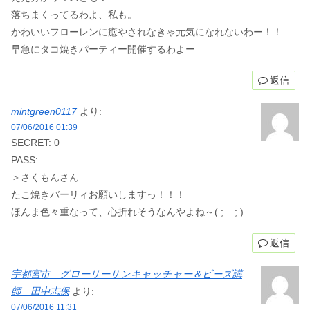
落ちまくってるわよ、私も。
かわいいフローレンに癒やされなきゃ元気になれないわー！！
早急にタコ焼きパーティー開催するわよー
返信
mintgreen0117
より:
07/06/2016 01:39
SECRET: 0
PASS:
＞さくもんさん
たこ焼きバーリィお願いしますっ！！！
ほんま色々重なって、心折れそうなんやよね～( ; _ ; )
返信
宇都宮市 グローリーサンキャッチャー＆ビーズ講
師 田中志保
より:
07/06/2016 11:31