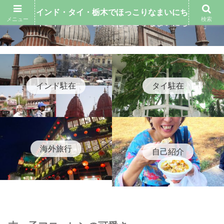
インド・タイ・栃木でほっこりなまいにち
メニュー
検索
インド・タイ・栃木でほっこりなまいにち
インド駐在
タイ駐在
海外旅行
自己紹介