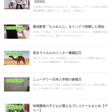
【2016】
小学校の入学式から１日おいて、今度はニューデリー日本人学校付
属幼稚園の入園式でした。皆さん、お母さん...
通信教育「ちゃれんじ」をインドで再開した理由
インドで子育て
日本にいた時は、ベネッセの「こどもちゃれんじ」、幼稚園が始ま
ったらやめていた。長女ラスカルのときに３...
長女ラスカルのインター奮闘記①
インドで子育て
長女ラスカル（10）が念願のインターに入って２週間が経ちまし
た。ラスカルの感想初日･･･私の英語力の...
ニューデリー日本人学校の参観日
インドで子育て
昨日はニューデリー日本人学校の日曜参観日でした。4年生は調べ
たことを発表すると聞いていたので、みんな...
幼稚園前の子どもが通えるプレスクールまとめ【デ
インドで子育て
リー】