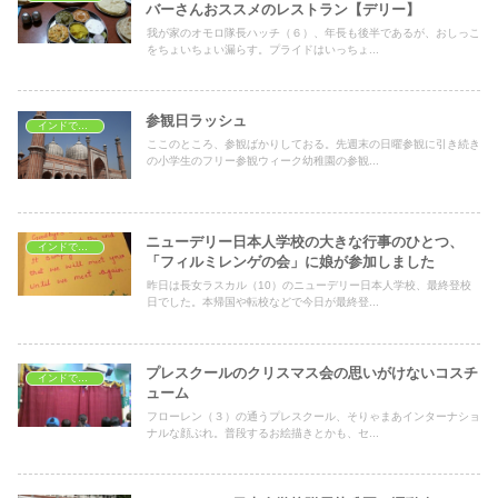
バーさんおススメのレストラン【デリー】
我が家のオモロ隊長ハッチ（６）、年長も後半であるが、おしっこ
をちょいちょい漏らす。プライドはいっちょ...
参観日ラッシュ
インドで子育て
ここのところ、参観ばかりしておる。先週末の日曜参観に引き続き
の小学生のフリー参観ウィーク幼稚園の参観...
ニューデリー日本人学校の大きな行事のひとつ、
インドで子育て
「フィルミレンゲの会」に娘が参加しました
昨日は長女ラスカル（10）のニューデリー日本人学校、最終登校
日でした。本帰国や転校などで今日が最終登...
プレスクールのクリスマス会の思いがけないコスチ
インドで子育て
ューム
フローレン（３）の通うプレスクール、そりゃまあインターナショ
ナルな顔ぶれ。普段するお絵描きとかも、セ...