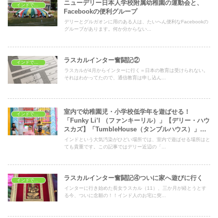
ニューデリー日本人学校附属幼稚園の運動会と、
インドで子育て
Facebookの便利グループ
デリーとグルガオンに用のある人は、たいへん便利なFacebookの
グループがあります。何か分からない...
ラスカルインター奮闘記②
インドで子育て
ラスカルが4月からインターに行く＝日本の教育は受けられない。
それはわかってたので、通信教育は申し込ん...
室内で幼稚園児・小学校低学年を遊ばせる！
インドで子育て
「Funky Li’l （ファンキーリル）」【デリー・ハウ
スカズ】「TumbleHouse（タンブルハウス）」
【デリー・ディフェンスコロニー】2023年情報更
インドという大気汚染がひどい場所では、室内で遊ばせる場所はと
新
ても貴重です。この記事ではデリー近辺の「...
ラスカルインター奮闘記④ついに家へ遊びに行く
インドで子育て
インターに行き始めた長女ラスカル（11）、三か月が経とうとす
る今、ついに念願の！！インド人のお宅に突...