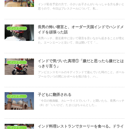
インド駐在予定の方で、小さいお子さんがいらっしゃる方も多いと
思うので、今日はプレスクールについて、私...
長男の怖い寝言と、オーダー天国インドでハンドメ
インドで子育て
イドを頑張った話
長男ハッチ、最近夜中に泣いて寝言を言いながら起きることが増え
た。エーンエーンと泣いて、目は開いてて「...
インドで気づいた真理①「嫌だと思ったら嫌だとは
インドで子育て
っきり言う」
アンビエンスモールのキディランドで遊んでいた時のこと。ボール
プールでいつの間にかボールを投げ合う、ハ...
子どもに翻弄される
インドで子育て
「今日の晩御飯、カレーライスでいい？」と聞いたら、長男ハッチ
（8）が「いいけど。たまにはちゃんとした...
インド料理レストランでターリーを食べる。ドライ
インドで子育て