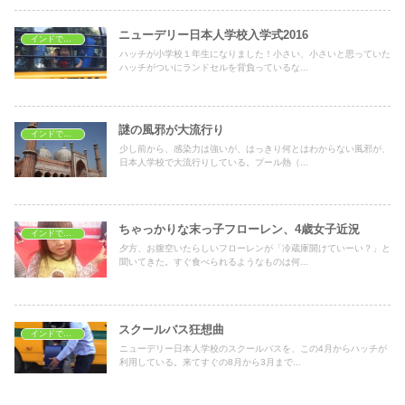
ニューデリー日本人学校入学式2016
インドで子育て
ハッチが小学校１年生になりました！小さい、小さいと思っていた
ハッチがついにランドセルを背負っているな...
謎の風邪が大流行り
インドで子育て
少し前から、感染力は強いが、はっきり何とはわからない風邪が、
日本人学校で大流行りしている。プール熱（...
ちゃっかりな末っ子フローレン、4歳女子近況
インドで子育て
夕方、お腹空いたらしいフローレンが「冷蔵庫開けていーい？」と
聞いてきた。すぐ食べられるようなものは何...
スクールバス狂想曲
インドで子育て
ニューデリー日本人学校のスクールバスを、この4月からハッチが
利用している。来てすぐの8月から3月まで...