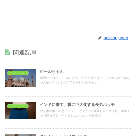
hokkorijapan
関連記事
ビールちゃん
インドで子育て
最近のフローレン（4）が作ったキャラクター。その名もビールち
ゃんnot スポンジボブフローレンのキャ...
インドに来て、横に巨大化する長男ハッチ
インドで子育て
我が家の唯一の息子ハッチ。予定日の2週間も前に生まれ、産後１
ヶ月経ってもマイクロミニのオムツが必要だ...