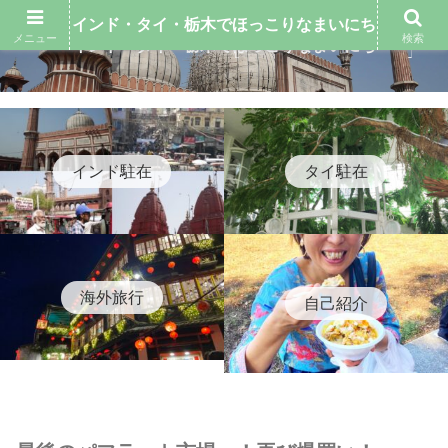
インド・タイ・栃木でほっこりなまいにち
メニュー
検索
インド・タイ・栃木でほっこりなまいにち
インド駐在
タイ駐在
海外旅行
自己紹介