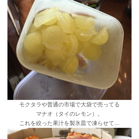
モクタラや普通の市場で大袋で売ってる
マナオ（タイのレモン）。
これを絞った果汁を製氷皿で凍らせて…