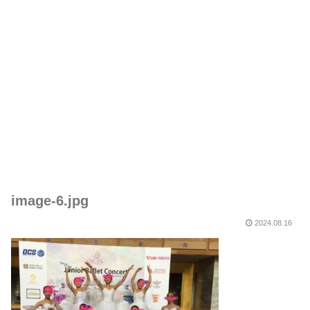
image-6.jpg
2024.08.16