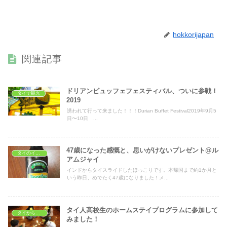
hokkorijapan
関連記事
ドリアンビュッフェフェスティバル、ついに参戦！
タイで観光
2019
誘われて行って来ました！！！Durian Buffet Festival2019年9月5
日〜10日 ...
47歳になった感慨と、思いがけないプレゼント@ル
タイのイベント
アムジャイ
インドからタイスライドしたほっこりです。本帰国まで約1か月と
いう昨日、めでたく47歳になりました！メ...
タイ人高校生のホームステイプログラムに参加して
タイから見た日本
みました！