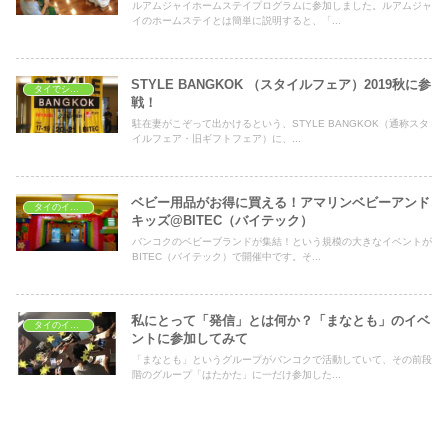
ルアムジャイホームステイプログラムに参加しました。ルアムジャ
イのホームステイとは簡単に説明すると、「...
STYLE BANGKOK （スタイルフェア）2019秋に参
タイでショッピング
戦！
駐在妻がこぞって出かけるという、STYLE BANGKOK（通称スタ
イルフェア・旧ギフトフェア）に、...
ベビー用品がお得に買える！アマリンベビーアンド
タイのイベント
キッズ@BITEC（バイテック）
バンコクのベビーブランドが集結！という規模の大きなイベントが
BITEC（バイテック）で開催中です。そ...
私にとって「発信」とは何か？「まなとも」のイベ
タイのイベント
ントに参加してみて
「まなとも」というグループがバンコクで活動していて、その前段
階のグループ「はたかた」に一だけ参加した...