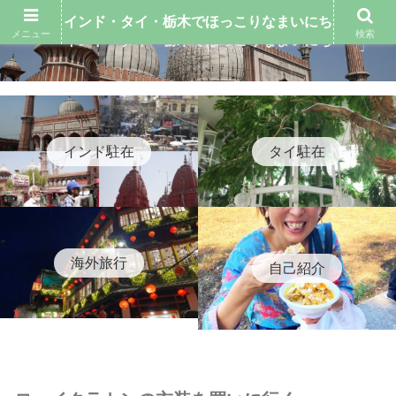
インド・タイ・栃木でほっこりなまいにち
メニュー
検索
インド・タイ・栃木でほっこりなまいにち
インド駐在
タイ駐在
海外旅行
自己紹介