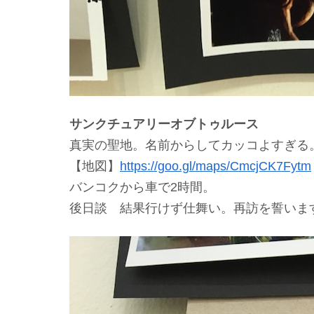
サンクチュアリーオブトゥルース
真実の聖地。名前からしてカッコよすぎる
【地図】
https://goo.gl/maps/CmcjCK7Fytm
バンコクから車で2時間。
後日談 結果行けず仕舞い。再訪を誓いま