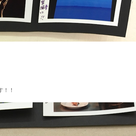
。
す！！