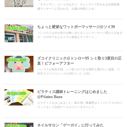
「チネイザン」というのはタイ、チェンマイで行われる伝統医療。
腸マッサージと言われる、お腹の内部にスポ...
ちょっと硬派なワットポーマッサージ@ソイ39
タイで美容・健康
バンコクには犬が歩けば棒に当たるくらいマッサージ屋さんがある
が、その中でもピカイチに硬派なマッサージ...
ズコイクリニック@トンロー55 シミ取り3度目の正
タイで美容・健康
直！ビフォーアフター
バンコクは美容大国。シミ取りができる場所も選びたい放題。で、
昨年ズコイクリニックの3回コース（150...
ピラティス講師トレーニングはじめました
タイで美容・健康
@Pilates Base
ピラティスをはじめました。私の習い事遍歴はインドにてヨガボリ
ウッドダンス合唱アーユルヴェーダタイにて...
ネイルサロン「ゲーガイ」に行ってみた
タイで美容・健康