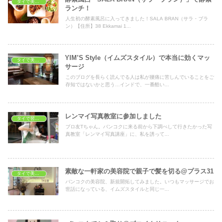
タイで美容・健康
ランチ！
人生初の酵素風呂に入ってきました！SALA BRAN（サラ・ブラ
ン）【住所】38 Ekkamai 1...
YIM’S Style（イムズスタイル）で本当に効くマッ
タイで美容・健康
サージ
このブログを長らく読んでる人は私が腰痛に苦しんでいることをご
存知ではないかと思う…インドで、一番酷い...
レンマイ写真教室に参加しました
タイで習いごと
ブロ友Tちゃん。バンコクに来る前から下調べして行きたかった写
真教室「レンマイ写真講座」に、私を誘って...
素敵な一軒家の美容院で親子で髪を切る@プラス31
タイで美容・健康
バンコクの美容院、新規開拓してみました。いつもマッサージでお
世話になっている、イムズスタイルと同じ一...