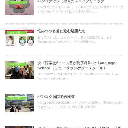
バンコクでシミ取り@ズコイクリニック
タイで美容・健康
バンコクと言えばシミ取り。シミ取りと言えばバンコク！！！！と
いうくらい？！バンコクはシミ取りが安い。...
悩みつつも前に進む駐妻たち
タイで習いごと
行ってきました、このイベント。驚きの連続でした。まず、
Facebookのグループって、ライブ動画を共...
タイ語学校2コース目が終了@Duke Language
タイで習いごと
School （デュークランゲジースクール）
タイ語の2コース目が終了しました。私が通っていたのはDuke
language schoolgoog...
バンコク病院で再検査
タイで美容・健康
バンコク病院で健康診断して引っかかった箇所を、再検査しに行っ
てきました。引っかかったのは①肺（白い影...