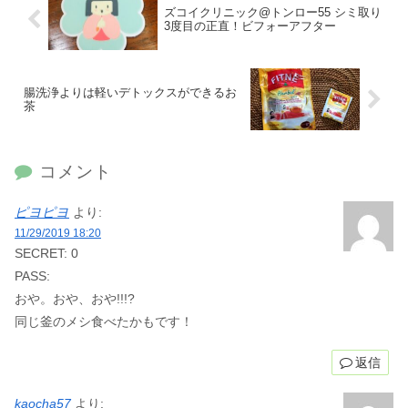
ズコイクリニック@トンロー55 シミ取り
3度目の正直！ビフォーアフター
腸洗浄よりは軽いデトックスができるお
茶
コメント
ピヨピヨ
より:
11/29/2019 18:20
SECRET: 0
PASS:
おや。おや、おや!!!?
同じ釜のメシ食べたかもです！
返信
kaocha57
より: