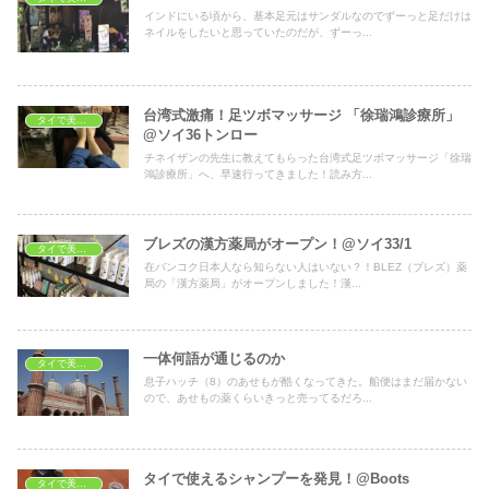
インドにいる頃から、基本足元はサンダルなのでずーっと足だけは
ネイルをしたいと思っていたのだが、ずーっ...
台湾式激痛！足ツボマッサージ 「徐瑞鴻診療所」
タイで美容・健康
@ソイ36トンロー
チネイザンの先生に教えてもらった台湾式足ツボマッサージ「徐瑞
鴻診療所」へ、早速行ってきました！読み方...
ブレズの漢方薬局がオープン！@ソイ33/1
タイで美容・健康
在バンコク日本人なら知らない人はいない？！BLEZ（ブレズ）薬
局の「漢方薬局」がオープンしました！漢...
一体何語が通じるのか
タイで美容・健康
息子ハッチ（8）のあせもが酷くなってきた。船便はまだ届かない
ので、あせもの薬くらいきっと売ってるだろ...
タイで使えるシャンプーを発見！@Boots
タイで美容・健康