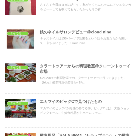
さてさて今日はヨガの話です。私がさくもんちゃんにアシュタンガ
をどーーしても教えてもらいたかったその背...
娘のネイルサロンデビュー@cloud nine
タイで美容・健康
キッズネイルは150バーツで出来るという話をお友だちから聞い
て、来ちゃいました。Cloud nine...
タラートツアーからの料理教室@クローントゥーイ
タイで習いごと
市場
SALAdeeの料理教室での、タラートツアーに行ってきました。
【blog】健幸料理倶楽部 by SA...
エカマイのビッグCで見つけたもの
タイで美容・健康
エカマイのビッグCが好感の持てる件。ビッグCとは、大型ショッ
ピングモール。生鮮食料品からホームファニ...
酵素風呂「SALA BRAN（サラ・ブラン）」で酵素