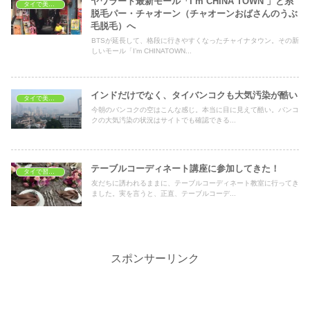
ヤワラート最新モール「I’m CHINA TOWN 」と糸
タイで美容・健康
脱毛パー・チャオーン（チャオーンおばさんのうぶ
毛脱毛）へ
BTSが延長して、格段に行きやすくなったチャイナタウン。その新
しいモール「I’m CHINATOWN...
インドだけでなく、タイバンコクも大気汚染が酷い
タイで美容・健康
今朝のバンコクの空はこんな感じ。本当に目に見えて酷い。バンコ
クの大気汚染の状況はサイトでも確認できる...
テーブルコーディネート講座に参加してきた！
タイで習いごと
友だちに誘われるままに、テーブルコーディネート教室に行ってき
ました。実を言うと、正直、テーブルコーデ...
スポンサーリンク