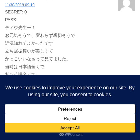
11/30/2019 09:19
SECRET: 0
PASS:
ティウ先生ー！
お元気そうで、変わらず親切そうで
近況知れてよかったです
立ち居振舞いが美しくて
かっこいいなぁって見てました。
当時は日本語全くで
私も英語全くで
ジェスチャーと笑顔のコミュニケーションでしたw
わたしもまた習ってみたいなぁ
返信
hokkori
より:
11/30/2019 16:55
SECRET: 0