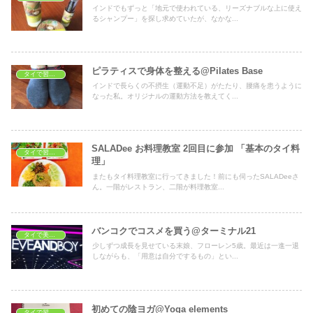
インドでもずっと「地元で使われている、リーズナブルな上に使え
るシャンプー」を探し求めていたが、なかな...
ピラティスで身体を整える@Pilates Base
タイで習いごと
インドで長らくの不摂生（運動不足）がたたり、腰痛を患うように
なった私。オリジナルの運動方法を教えてく...
SALADee お料理教室 2回目に参加 「基本のタイ料
タイで習いごと
理」
またもタイ料理教室に行ってきました！前にも伺ったSALADeeさ
ん。一階がレストラン、二階が料理教室...
バンコクでコスメを買う@ターミナル21
タイで美容・健康
少しずつ成長を見せている末娘、フローレン5歳。最近は一進一退
しながらも、「用意は自分でするもの」とい...
初めての陰ヨガ@Yoga elements
タイで習いごと