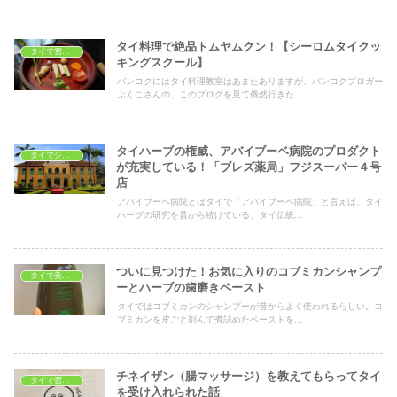
タイ料理で絶品トムヤムクン！【シーロムタイクッ
タイで習いごと
キングスクール】
バンコクにはタイ料理教室はあまたありますが、バンコクブロガー
ぷくこさんの、このブログを見て俄然行きた...
タイハーブの権威、アバイブーベ病院のプロダクト
タイでショッピング
が充実している！「ブレズ薬局」フジスーパー４号
店
アバイブーベ病院とはタイで「アバイブーベ病院」と言えば、タイ
ハーブの研究を昔から続けている、タイ伝統...
ついに見つけた！お気に入りのコブミカンシャンプ
タイで美容・健康
ーとハーブの歯磨きペースト
タイではコブミカンのシャンプーが昔からよく使われるらしい。コ
ブミカンを皮ごと刻んで煮詰めたペーストを...
チネイザン（腸マッサージ）を教えてもらってタイ
タイで習いごと
を受け入れられた話