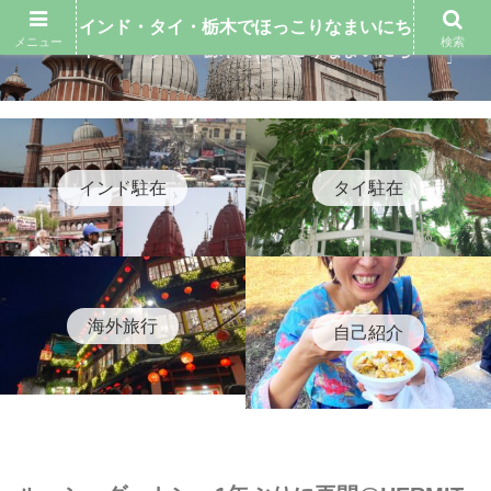
インド・タイ・栃木でほっこりなまいにち
メニュー
検索
インド・タイ・栃木でほっこりなまいにち
インド駐在
タイ駐在
海外旅行
自己紹介