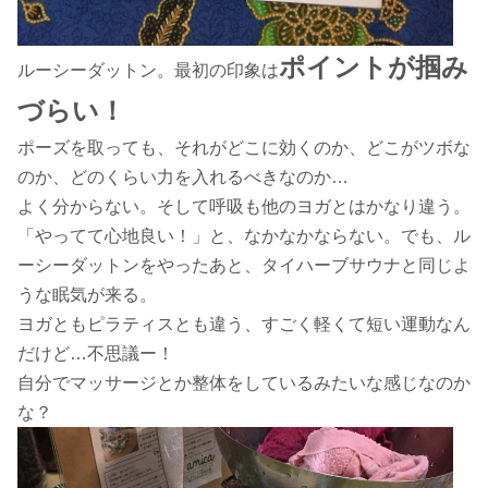
ポイントが掴み
ルーシーダットン。最初の印象は
づらい！
ポーズを取っても、それがどこに効くのか、どこがツボな
のか、どのくらい力を入れるべきなのか…
よく分からない。そして呼吸も他のヨガとはかなり違う。
「やってて心地良い！」と、なかなかならない。
でも、ル
ーシーダットンをやったあと、
タイハーブサウナと同じよ
うな
眠気が来る。
ヨガともピラティスとも違う、
すごく軽くて短い運動なん
だけど…
不思議ー！
自分でマッサージとか整体を
しているみたいな感じなのか
な？