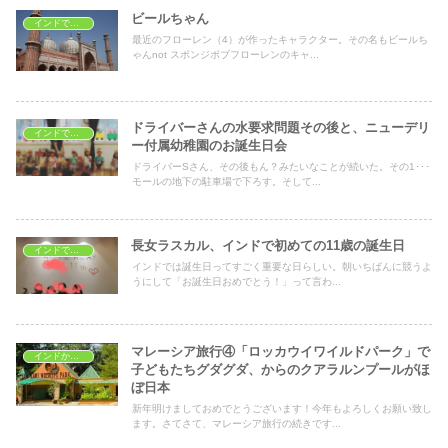
ビールちゃん
インドで子育て
最近のフローレン（4）が作ったキャラクター。その名もビールち
ゃんnot スポンジボブフローレンのキャ...
ドライバーさんの水要求問題その後と、ニューデリ
インドで子育て
ー付属幼稚園のお誕生日会
ドライバーSさん、その後もん？みたいなことが続いた。その1･･･
モールの地下の駐車場で下ろす。そして...
長女ラスカル、インドで初めての11歳の誕生日
インドで子育て
インドでは誕生日ってすごく重要な日らしい。朝いちばんに競うよ
うにして「お誕生日おめでとう！」って言わ...
マレーシア旅行④「ロッカウイワイルドパーク」で
インドから海外旅行
子どもたちグダグダ、からのクアラルンプールがほ
ぼ日本
新年明けましておめでとうございます！今年もよろしくお願い致し
ます。さてさて、マレーシア旅行の続きです...