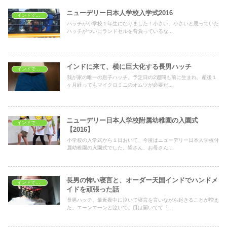
ニューデリー日本人学校入学式2016
インドで子育て
ハッチが小学校１年生になりました！小さい、小さいと思っていた
ハッチがついにランドセルを背負っているな...
インドに来て、横に巨大化する長男ハッチ
インドで子育て
我が家の唯一の息子ハッチ。予定日の2週間も前に生まれ、産後１
ヶ月経ってもマイクロミニのオムツが必要だ...
ニューデリー日本人学校附属幼稚園の入園式
インドで子育て
【2016】
小学校の入学式から１日おいて、今度はニューデリー日本人学校付
属幼稚園の入園式でした。皆さん、お母さん...
長男の怖い寝言と、オーダー天国インドでハンドメ
インドで子育て
イドを頑張った話
長男ハッチ、最近夜中に泣いて寝言を言いながら起きることが増え
た。エーンエーンと泣いて、目は開いてて「...