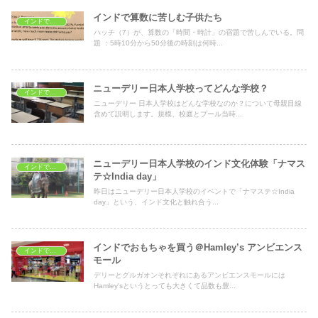
インドで算数に苦しむ子供たち
インドで子育て
ハッチ（7）が、算数の「時間・時計」の宿題で苦しんでいる。問
題 ：5時10分から50分後の時刻は何時...
ニューデリー日本人学校ってどんな学校？
インドで子育て
ニューデリー 日本人学校はどんな学校なのか？について母親目線
含めて説明します。規模、校庭とプール当時...
ニューデリー日本人学校のインド文化体験「ナマス
インドで子育て
テ☆India day」
昨日はニューデリー日本人学校のイベントで「ナマステ☆India
day」という、インド文化と触れ合う...
インドでおもちゃを買う＠Hamley’s アンビエンス
インドで子育て
モール
デリーとグルガオンそれぞれにあるアンビエンスモールには
Hamley'sというとっても大きくて品数も豊...