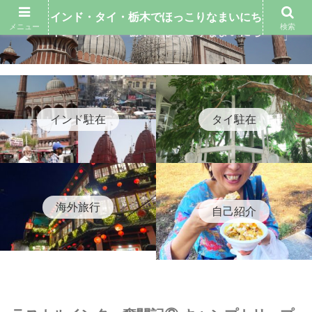
インド・タイ・栃木でほっこりなまいにち
メニュー
検索
インド・タイ・栃木でほっこりなまいにち
インド駐在
タイ駐在
海外旅行
自己紹介