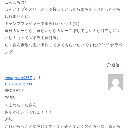
こんにちは♪
ほんと！ブルスリースーツ持っていったらめちゃうけだったかも
しれませんね。
キャンプファイヤーで奉られたかも！(笑)
毎日カレーなら、黄色いからカレーこぼしてもシミが目立ちにく
いし！（ってズボラ主婦目線）
たくさん素敵な思い出作ってきてもらいたいですね♪(*^▽^*)bラベ
ンダー
返信
mintgreen0117
より:
10/07/2016 21:33
SECRET: 0
PASS:
＞まめちっちさん
さすがインドでしょ！！！
3時…
これからもこんな感じですべてが進んでいくのだろうな。鍛えら