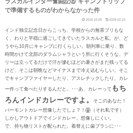
ラスカルインター奮闘記⑧ キャンプトリップ
で準備するものがわからなかった件
2016.10.06
2026.02.23
インド独立記念日からこっち、学校からの無茶ブリもな
く、わりと平穏に過ごしてきていたラスカルと私。が、ど
うやら10月にキャンプに行くらしい。朝列車に乗り、数
時間かけて北部のダラムシャラという所に行くそうな。デ
リーは立ってるだけで汗が滲むほどの暑さがまだ残ってる
けど、そこは朝晩などマイナスまで冷え込むらしい。そこ
でキャンプファイヤーしたり、アスレチックしたり、カレ
もち
ー作って食べたりするんだと。･･･あ、カレーって
ろんインドカレーですよ。
そこのあなた！
バーモントカレー想像したでしょ？！
（それ私です）
しかしアウトドアでインドカレー。想像しにくい。
で、持ち物リストが配られた。着替えに歯ブラシに･･･