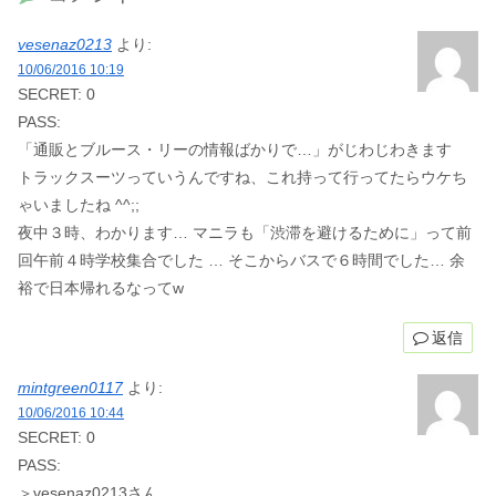
vesenaz0213
より:
10/06/2016 10:19
SECRET: 0
PASS:
「通販とブルース・リーの情報ばかりで…」がじわじわきます
トラックスーツっていうんですね、これ持って行ってたらウケち
ゃいましたね ^^;;
夜中３時、わかります… マニラも「渋滞を避けるために」って前
回午前４時学校集合でした … そこからバスで６時間でした… 余
裕で日本帰れるなってw
返信
mintgreen0117
より:
10/06/2016 10:44
SECRET: 0
PASS:
＞vesenaz0213さん