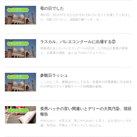
母の日でした
インドで子育て
母の日、3人の子どもたちがそれぞれプレゼントを渡してくれまし
た。4歳フローレン…似顔絵7歳ハッチ…カ...
ラスカル、バレエコンクールに出場する②
インドで子育て
更新遅れましたバレエコンクール2日目。この日は入賞者の発表
と、入賞者の演技、あとはプロのパフォーマン...
参観日ラッシュ
インドで子育て
ここのところ、参観ばかりしておる。先週末の日曜参観に引き続き
の小学生のフリー参観ウィーク幼稚園の参観...
長男ハッチの言い間違いとデリーの大気汚染、現状
インドで子育て
報告
やわらかい、が言えず、常にやらわかいと言う、おとぼけハッチ6
歳。先日は、宇宙人ってホントにいるんだよ...