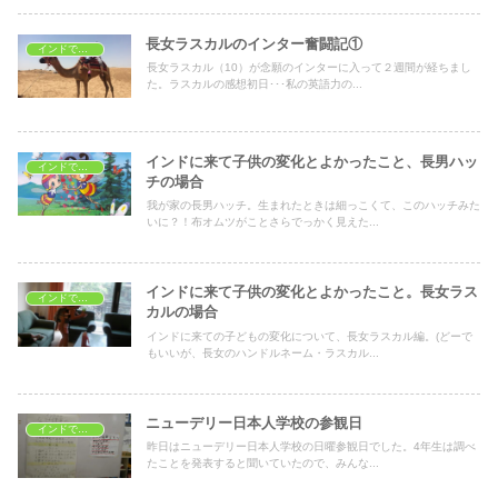
長女ラスカルのインター奮闘記①
インドで子育て
長女ラスカル（10）が念願のインターに入って２週間が経ちまし
た。ラスカルの感想初日･･･私の英語力の...
インドに来て子供の変化とよかったこと、長男ハッ
インドで子育て
チの場合
我が家の長男ハッチ。生まれたときは細っこくて、このハッチみた
いに？！布オムツがことさらでっかく見えた...
インドに来て子供の変化とよかったこと。長女ラス
インドで子育て
カルの場合
インドに来ての子どもの変化について、長女ラスカル編。(どーで
もいいが、長女のハンドルネーム・ラスカル...
ニューデリー日本人学校の参観日
インドで子育て
昨日はニューデリー日本人学校の日曜参観日でした。4年生は調べ
たことを発表すると聞いていたので、みんな...