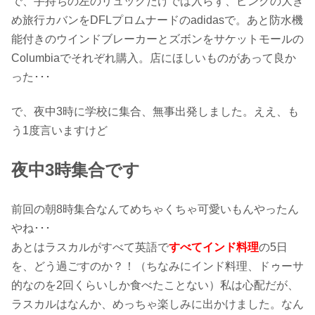
で、手持ちの左のリュックだけでは入らず、ピンクの大き
め旅行カバンをDFLプロムナードのadidasで。あと防水機
能付きのウインドブレーカーとズボンをサケットモールの
Columbiaでそれぞれ購入。店にほしいものがあって良か
った･･･
で、夜中3時に学校に集合、無事出発しました。ええ、も
う1度言いますけど
夜中3時集合です
前回の朝8時集合なんてめちゃくちゃ可愛いもんやったん
やね･･･
あとはラスカルがすべて英語で
すべてインド料理
の5日
を、どう過ごすのか？！（ちなみにインド料理、ドゥーサ
的なのを2回くらいしか食べたことない）私は心配だが、
ラスカルはなんか、めっちゃ楽しみに出かけました。なん