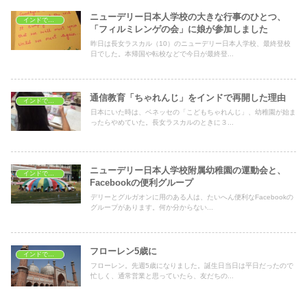
ニューデリー日本人学校の大きな行事のひとつ、
インドで子育て
「フィルミレンゲの会」に娘が参加しました
昨日は長女ラスカル（10）のニューデリー日本人学校、最終登校
日でした。本帰国や転校などで今日が最終登...
通信教育「ちゃれんじ」をインドで再開した理由
インドで子育て
日本にいた時は、ベネッセの「こどもちゃれんじ」、幼稚園が始ま
ったらやめていた。長女ラスカルのときに３...
ニューデリー日本人学校附属幼稚園の運動会と、
インドで子育て
Facebookの便利グループ
デリーとグルガオンに用のある人は、たいへん便利なFacebookの
グループがあります。何か分からない...
フローレン5歳に
インドで子育て
フローレン。先週5歳になりました。誕生日当日は平日だったので
忙しく、通常営業と思っていたら、友だちの...