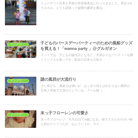
ニューデリー日本人学校の学習発表会に行ってきました。長女小4
ラスカル、とても頑張って秘密の練習を重ね...
子どものバースデーパーティーのための風船グッズ
インドでショッピング
を買える！「wanna party 」@グルガオン
インドでは、子どもの誕生日となると、大掛かりなパーティーを開
くインド人が多いです。駐在の日本人の皆さ...
謎の風邪が大流行り
インドで子育て
少し前から、感染力は強いが、はっきり何とはわからない風邪が、
日本人学校で大流行りしている。プール熱（...
末っ子フローレンの可愛さ
インドで子育て
末っ子フローレン、今月21日で4歳になる。姉ラスカルが小さい時
と顔がクリソツだが、なんていうか、ラス...