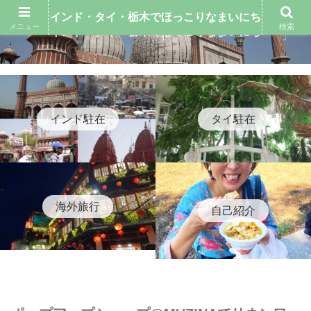
インド・タイ・栃木でほっこりなまいにち
メニュー
検索
インド・タイ・栃木でほっこりなまいにち
インド駐在
タイ駐在
海外旅行
自己紹介