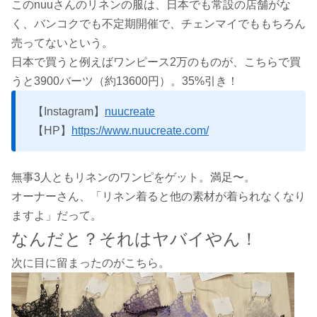
このnuuさんのリネンの服は、日本でも常設の店舗がな
く、バンコクでも不定期開催で、チェンマイでももちろん
売ってないという。
日本で買うと例えばワンピース2万のものが、こちらで買
うと3900バーツ（約13600円）。35%引き！
【Instagram】
nuucreate
【HP】
https://www.nuucreate.com/
無事3人ともリネンのワンピをゲット。満足〜。
オーナーさん、「リネン着ると他の素材が着られなくなり
ますよ」だって。
なんだと？
それはヤバイやん！
次に目に留まったのがこちら。