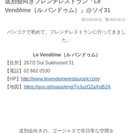
送別会向きフレンチレストラン「Le
Vendôme（ル バンドゥム）」@ソイ31
2019.06.01
2024.08.13
バンコクで初めて、フレンチレストランに行ってきまし
た。
Le Vendôme（ル バンドゥム）
【住所】
267/2 Soi Sukhumvit 31
【電話】
02 662 0530
【
HP
】
http://www.levendomerestaurant.com/
【地図】
https://goo.gl/maps/engjTnJuzG2aXpB2A
送別会向きの、ゴージャスで非日常な空間を