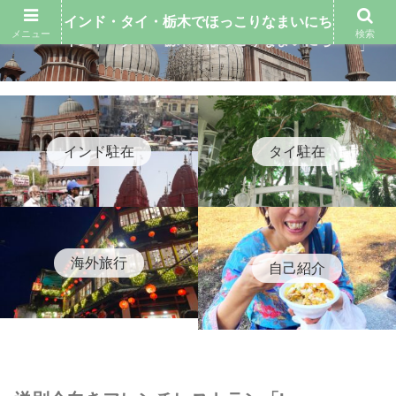
インド・タイ・栃木でほっこりなまいにち
メニュー
検索
インド・タイ・栃木でほっこりなまいにち
インド駐在
タイ駐在
海外旅行
自己紹介