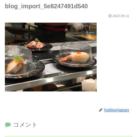
blog_import_5e8247491d540
2022.09.11
hokkorijapan
コメント