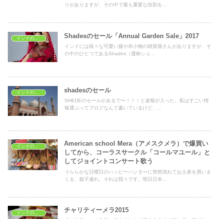
りがありますが、その中で最も重要な役割を...
Shadesのセール「Annual Garden Sale」2017
インドのイベント
インドには様々な可愛い服や布小物の雑貨屋さんがありますが、そ
の中のひとつであるShades（通称シェ...
shadesのセール
インドのイベント
SHEDEのセールがあるで〜！！！と速報が入った。私はすごい情
報通ぶってブログなんて書いているけど、...
American school Mera（アメスクメラ）で爆買い
インドのイベント
してから、コーラスサークル「コールマユール」と
してジョイントコンサート歌う
うららかな日曜日のハッピーハンターに突然現れてお土産を買いま
くる、親子連れ。それは我々です。明日日本...
チャリティーメラ2015
インドのイベント