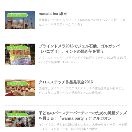
masala tea 縁日
インドのイベント
事後報告でごめんなさい…！！Masala tea のイベントに行って来
たよー！マサラティーがグルガオ...
ブラインドメラ2016でジェル石鹸、ゴルガッパ
インドで美容と健康
（パニプリ）、インドの焼き芋を買う
さくもんちゃんと、ブラインドメラに行ってきた。2016年は10月
27日まで開催中。Golf Link...
クロスステッチ作品発表会2016
インドのイベント
先週末、ダイヤパークでクロスステッチの作品発表会がありまし
た。２年に１回しかない発表会！どんな作品が...
子どものバースデーパーティーのための風船グッズ
インドでショッピング
を買える！「wanna party 」@グルガオン
インドでは、子どもの誕生日となると、大掛かりなパーティーを開
くインド人が多いです。駐在の日本人の皆さ...