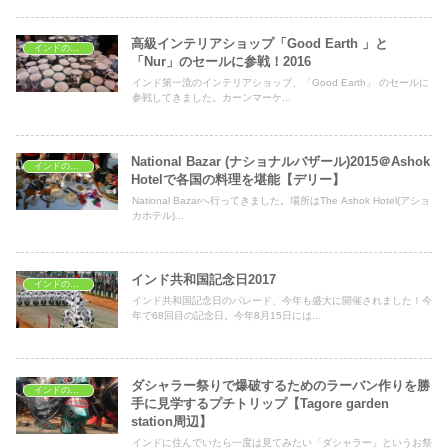
高級インテリアショップ「Good Earth 」と
インドのイベント
「Nur」のセールに参戦！2016
インド第一流のインテリアショップ、「Good Earth」 のセールに
参戦してきました。カーンマーケ...
National Bazar (ナショナルバザール)2015＠Ashok
インドのイベント
Hotelで各国の料理を堪能【デリー】
National Bazarへ行ってきました。場所はThe Ashok Hotel(アショ
カホテル)...
インド共和国記念日2017
インドのイベント
インド共和国記念日のパレード、今年も盛大に開催されました！今
年で68回目の記念日。今年8月15日には...
ダシャラー祭りで爆破するためのラーバン作りを勝
インドのイベント
手に見学するプチトリップ【Tagore garden
station周辺】
インドに住んでいたら一度は見てみたい「ダシャラー」というお祭