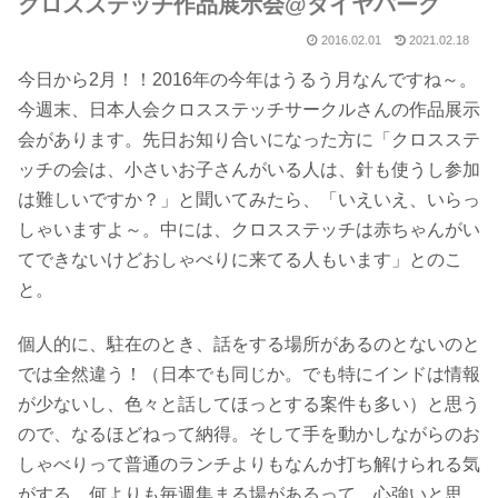
クロスステッチ作品展示会@ダイヤパーク
2016.02.01
2021.02.18
今日から2月！！2016年の今年はうるう月なんですね～。
今週末、日本人会クロスステッチサークルさんの作品展示
会があります。先日お知り合いになった方に「クロスステ
ッチの会は、小さいお子さんがいる人は、針も使うし参加
は難しいですか？」と聞いてみたら、「いえいえ、いらっ
しゃいますよ～。中には、クロスステッチは赤ちゃんがい
てできないけどおしゃべりに来てる人もいます」とのこ
と。
個人的に、駐在のとき、話をする場所があるのとないのと
では全然違う！（日本でも同じか。でも特にインドは情報
が少ないし、色々と話してほっとする案件も多い）と思う
ので、なるほどねって納得。そして手を動かしながらのお
しゃべりって普通のランチよりもなんか打ち解けられる気
がする。何よりも毎週集まる場があるって、心強いと思