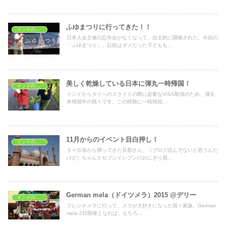
ふゆまつりに行ってきた！！
インドのイベント
日本人会主催の忘年会がなくなって、自主的に開催された、今回の
「ふゆまつり」。以前はダメだった子どもも...
美しく乾燥している日本に弾丸一時帰国！
インドのイベント
インドからタイへのスライドの際に必要なVISA取得のため、弾丸
本帰国中の我々です。この時期に一時帰国...
11月からのイベント目白押し！
インドのイベント
タイ出張から帰ってきた旦那さん、（ブログ読んでないと思うんだ
けど）ちゃんとセブンイレブンのおにぎり買...
German mela（ドイツメラ）2015 @デリー
インドのイベント
フレンチメラに行って、メラが大好きになった我々家族。German
mela 2日開催となれば、もちろ...