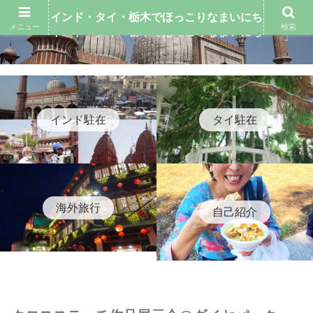
インド・タイ・栃木でほっこりなまいにち
メニュー
検索
インド・タイ・栃木でほっこりなまいにち
インド駐在
タイ駐在
海外旅行
自己紹介