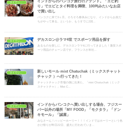
インドからのバンコク旅行のアテンド。「エビ釣
タイでショッピング
り」でエビとタイ料理を満喫、100均みたいなお店
で買い出し
バンコクに来て3ヶ月。そろそろ春休みになり、インドからお友だ
ちがやって来る。というか、もうすでに2回...
デカスロン@ラマ4世 でスポーツ用品を探す
タイでショッピング
あるものを探しに、デカスロンラマ4に行ってきました！激安スポ
ーツ用品のチェーン店です。フランスが本社...
新しいモール mixt Chatuchak（ミックスチャット
タイでショッピング
チャック ）へ行ってきた！
チャットチャック市場の側に出来た、「mixt Chatuchak（ミック
スチャトチャ）」Mixt C...
インドからバンコクへ買い出しする場合、フジスー
タイでショッピング
パー以外の場所「MY FOOD」「モクタラ」「ドン
キモール」「誠屋」
みなさーん！ハッピーホーリー！！！インドではホーリーという色
かけ祭りが昨日22日、盛大に行われていま...