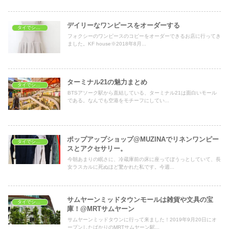
デイリーなワンピースをオーダーする
タイでショッピング
フォクシーのワンピースのコピーをオーダーできるお店に行ってき
ました。KF house※2018年8月...
ターミナル21の魅力まとめ
タイでショッピング
BTSアソーク駅から直結している、ターミナル21は面白いモール
である。なんでも空港をモチーフにしてい...
ポップアップショップ@MUZINAでリネンワンピー
タイでショッピング
スとアクセサリー。
今朝あまりの眠さに、冷蔵庫前の床に座ってぼうっとしていて、長
女ラスカルに死ぬほど驚かれた私です。今週...
サムヤーンミッドタウンモールは雑貨や文具の宝
タイでショッピング
庫！@MRTサムヤーン
サムヤーンミッドタウンに行って来ました！2019年9月20日にオ
ープンしたばかりのMRTサムヤーン駅...