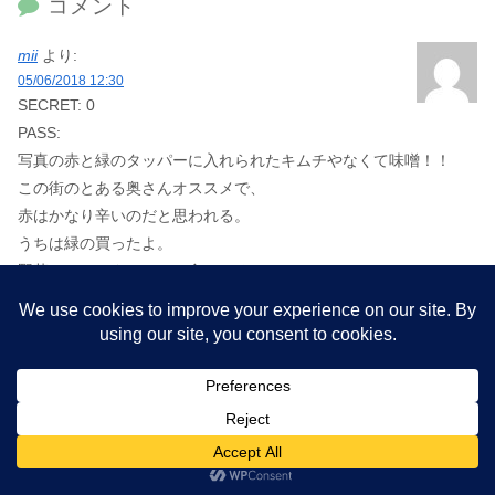
コメント
mii
より:
05/06/2018 12:30
SECRET: 0
PASS:
写真の赤と緑のタッパーに入れられたキムチやなくて味噌！！
この街のとある奥さんオススメで、
赤はかなり辛いのだと思われる。
うちは緑の買ったよ。
野菜スティックにつけて食べてる。
味噌と日本のマヨ混ぜるのだよ。
すごい美味しいとかじゃないけど！まぁオススメ。←え
あ～タイに行きたい！！
マッサージもうけたいし、何よりやりたいことがある！！
最近、アーユルヴェーダのオーガニックインデアサプリメントを
みつけて、
ほっこりマダムさんを思い出してしまったのでした♡
と長々とブログ記事に関係のないコメントごめんちゃい。