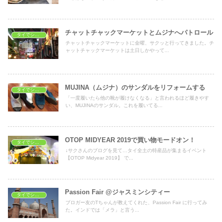
チャットチャックマーケットとムジナへパトロール
タイでショッピング
チャットチャックマーケットに金曜、サクッと行ってきました。チ
ャットチャックマーケットは土日しかやって...
MUJINA（ムジナ）のサンダルをリフォームする
タイでショッピング
「一度履いたら他の靴が履けなくなる」と言われるほど履きやす
い、MUJINAのサンダル。これを履いてる...
OTOP MIDYEAR 2019で買い物モードオン！
タイでショッピング
↓サクさんのブログを見て…タイ全土の特産品が集まるイベント
【OTOP Midyear 2019】 で...
Passion Fair @ジャスミンシティー
タイでショッピング
ブロガー友のTちゃんが教えてくれた、Passion Fair に行ってみ
た。インドでは「メラ」と言う...