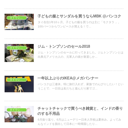
子どもの服とサンダルを買うならMBK @バンコク
タイでショッピング
タイ在住1年10ヶ月。子どもの服を買うのは主に「モクタラ 」。
100バーツからワンピースが買える！で...
ジム・トンプソンのセール2018
タイでショッピング
ジム・トンプソンのセールに行ってきました。ジムトンプソンとは
出典元アメリカ人の、元軍人の彼が衰退しか...
一年以上ぶりのIKEA@メガバンナー
タイでショッピング
バンコクは三連休。特に旅行入れず、家族でのんびりしたい！とい
うことで、一日目は友だちと遊んだり家でゴ...
チャットチャックで買うべき雑貨と、インドの香り
タイでショッピング
のする不用品
6月振り返り。6月はニューデリー日本人学校は夏休み。よってみ
んなインドを脱出して日本に一時帰国したり...