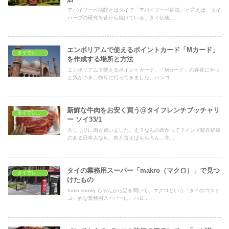
アバイブーベ病院とはタイで「アバイブーベ病院」と言えば、タイ
ハーブの研究を昔から続けている、タイ伝統...
エンポリアムで使えるポイントカード「Mカード」
タイでショッピング
を作成する場所と方法
エンポリアムで使えるポイントカード、「Mカード」の存在にやっ
と気がつき、作りに行ってきました。バンコ...
新鮮な牛肉をお安く買う@タイフレンチブッチャリ
タイでショッピング
ー ソイ33/1
久しぶりに肉を買いました。え？なんの肉かって？インド駐在経験
のある日本人なら、肉と言えばもちろん…牛...
タイの業務用スーパー「makro（マクロ）」で見つ
タイでショッピング
けたもの
tomo snowy ちゃんから話を聞いて、マクロという「タイのコスト
コ」的な業務用スーパーに、ハロ...