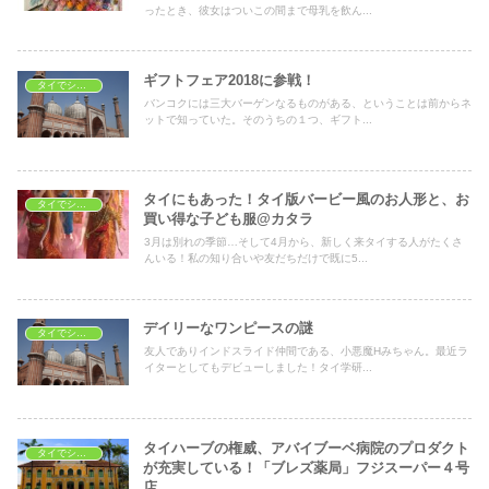
ったとき、彼女はついこの間まで母乳を飲ん...
ギフトフェア2018に参戦！
タイでショッピング
バンコクには三大バーゲンなるものがある、ということは前からネ
ットで知っていた。そのうちの１つ、ギフト...
タイにもあった！タイ版バービー風のお人形と、お
タイでショッピング
買い得な子ども服@カタラ
3月は別れの季節…そして4月から、新しく来タイする人がたくさ
んいる！私の知り合いや友だちだけで既に5...
デイリーなワンピースの謎
タイでショッピング
友人でありインドスライド仲間である、小悪魔Hみちゃん。最近ラ
イターとしてもデビューしました！タイ学研...
タイハーブの権威、アバイブーベ病院のプロダクト
タイでショッピング
が充実している！「ブレズ薬局」フジスーパー４号
店