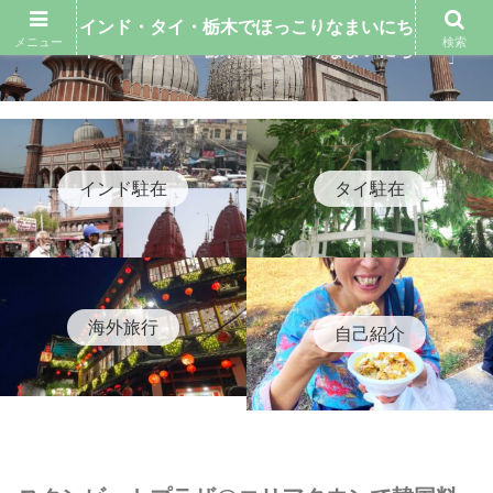
インド・タイ・栃木でほっこりなまいにち
メニュー
検索
インド・タイ・栃木でほっこりなまいにち
インド駐在
タイ駐在
海外旅行
自己紹介