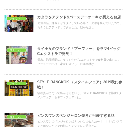
カタラをアテンド&バースデーケーキが買えるお店
タイでショッピング
先週の話。妹親子が来タイしている時に、火曜を挟んでいたので、
カタラにアテンドしてきました。朝から流し...
タイ王女のブランド「プーファー」をラマ4ビッグ
タイでショッピング
Cエクストラで発見！
週末、隙間時間に、ラマ4ビッグCエクストラで食材買い出しに。
フジスーパーは、家から近いし、日本食材な...
STYLE BANGKOK （スタイルフェア）2019秋に参
タイでショッピング
戦！
駐在妻がこぞって出かけるという、STYLE BANGKOK（通称スタ
イルフェア・旧ギフトフェア）に、...
ピンスワンのベンジャロン焼きが可愛すぎる話
タイでショッピング
ピンスワンのベンジャロン焼きついに出会えたー！！！！ピンスワ
ンとはなにか？その前にベンジャロン焼きと...