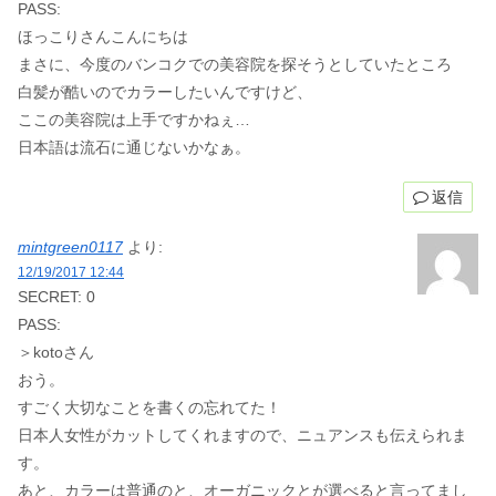
PASS:
ほっこりさんこんにちは
まさに、今度のバンコクでの美容院を探そうとしていたところ
白髪が酷いのでカラーしたいんですけど、
ここの美容院は上手ですかねぇ…
日本語は流石に通じないかなぁ。
返信
mintgreen0117
より:
12/19/2017 12:44
SECRET: 0
PASS:
＞kotoさん
おう。
すごく大切なことを書くの忘れてた！
日本人女性がカットしてくれますので、ニュアンスも伝えられま
す。
あと、カラーは普通のと、オーガニックとが選べると言ってまし