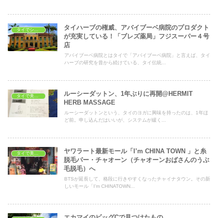
タイハーブの権威、アバイブーベ病院のプロダクト
タイでショッピング
が充実している！「ブレズ薬局」フジスーパー４号
店
アバイブーベ病院とはタイで「アバイブーベ病院」と言えば、タイ
ハーブの研究を昔から続けている、タイ伝統...
ルーシーダットン、1年ぶりに再開@HERMIT
タイで美容・健康
HERB MASSAGE
ルーシーダットンという、タイのヨガに興味を持ったのは、1年ほ
ど前。申し込んだはいいが、システムが緩く...
ヤワラート最新モール「I’m CHINA TOWN 」と糸
タイで美容・健康
脱毛パー・チャオーン（チャオーンおばさんのうぶ
毛脱毛）へ
BTSが延長して、格段に行きやすくなったチャイナタウン。その新
しいモール「I’m CHINATOWN...
エカマイのビッグCで見つけたもの