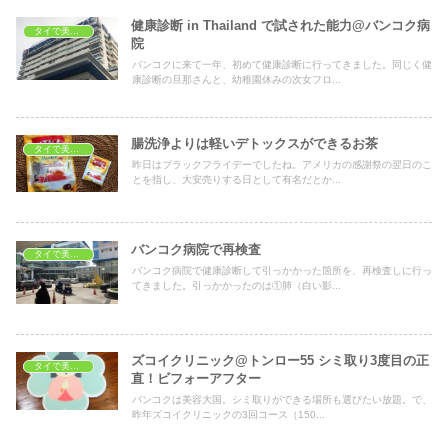
健康診断 in Thailand で試された能力@バンコク病
タイで美容・健康
院
バンコクに来て一年、初めて健康診断に行ってきました。同じく健
康診断の旦那さんと、幼稚園休みの次女フロ...
腸洗浄よりは軽いデトックスができるお茶
タイで美容・健康
昨日はブラックフライデーでしたね。アメリカの感謝祭の翌日のこ
とを指し、大安売りする日として有名だとか...
バンコク病院で再検査
タイで美容・健康
バンコク病院で健康診断して引っかかった箇所を、再検査しに行っ
てきました。引っかかったのは①肺（白い影...
ズコイクリニック@トンロー55 シミ取り3度目の正
タイで美容・健康
直！ビフォーアフター
バンコクは美容大国。シミ取りができる場所も選びたい放題。で、
昨年ズコイクリニックの3回コース（150...