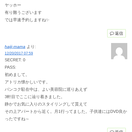
ヤッホー
有り難うございます
では早速予約しますね✨
返信
haiji-mama
より:
12/20/2017 07:59
SECRET: 0
PASS:
初めまして。
アトリカ懐かしいです。
バンコク駐在中は、よい美容院に巡りあえず
3軒目でここに辿り着きました。
静かでお気に入りのスタイリングして貰えて
その上アパートから近く。月1行ってました。子供達にはDVD良か
ったですね～
返信