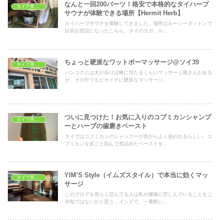
なんと一回200バーツ！格安で本格的なタイハーブ
タイで美容・健康
サウナが体験できる場所【Hermit Herb】
タイハーブサウナを体験してきました。場所はルーシーダットンで
以前お世話になったこちら。タイのヨガ、ル...
ちょっと硬派なワットポーマッサージ@ソイ39
タイで美容・健康
バンコクには犬が歩けば棒に当たるくらいマッサージ屋さんがある
が、その中でもピカイチに硬派なマッサージ...
ついに見つけた！お気に入りのコブミカンシャンプ
タイで美容・健康
ーとハーブの歯磨きペースト
タイではコブミカンのシャンプーが昔からよく使われるらしい。コ
ブミカンを皮ごと刻んで煮詰めたペーストを...
YIM’S Style（イムズスタイル）で本当に効くマッ
タイで美容・健康
サージ
このブログを長らく読んでる人は私が腰痛に苦しんでいることをご
存知ではないかと思う…インドで、一番酷い...