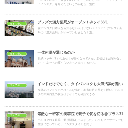
「インスタ」を始めたというのがある。別に...
ブレズの漢方薬局がオープン！@ソイ33/1
タイで美容・健康
在バンコク日本人なら知らない人はいない？！BLEZ（ブレズ）薬
局の「漢方薬局」がオープンしました！漢...
一体何語が通じるのか
タイで美容・健康
息子ハッチ（8）のあせもが酷くなってきた。船便はまだ届かない
ので、あせもの薬くらいきっと売ってるだろ...
インドだけでなく、タイバンコクも大気汚染が酷い
タイで美容・健康
今朝のバンコクの空はこんな感じ。本当に目に見えて酷い。バンコ
クの大気汚染の状況はサイトでも確認できる...
素敵な一軒家の美容院で親子で髪を切る@プラス31
タイで美容・健康
バンコクの美容院、新規開拓してみました。いつもマッサージでお
世話になっている、イムズスタイルと同じ一...