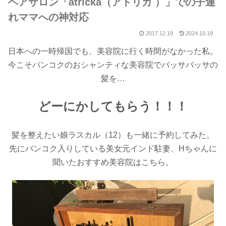
ヘアサロン「atricka（アトリカ ）」での子連
れママへの神対応
2017.12.19
2024.10.19
日本への一時帰国でも、美容院に行く時間がなかった私。
今こそバンコクのおシャンティな美容院でバッサバッサの
髪を…
どーにかしてもらう！！！
髪を整えたい娘ラスカル（12）も一緒に予約してみた。
先にバンコク入りしている美女元インド駐妻、Hちゃんに
聞いたおすすめ美容院はこちら。