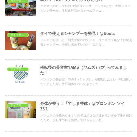
タイで美容・健康
エカマイのビッグCが好感の持てる件。ビッグCとは、大型ショッ
ピングモール。生鮮食料品からホームファニ...
タイで使えるシャンプーを発見！@Boots
タイで美容・健康
インドでもずっと「地元で使われている、リーズナブルな上に使え
るシャンプー」を探し求めていたが、なかな...
移転後の美容室YAMS（ヤムズ）に行ってみまし
タイで美容・健康
た！
バンコクの美容室「YAMS（ヤムズ）」が移転したという噂は聞い
ていましたが、先日初めて行ってきました...
身体が整う！「てしま整体」@プロンポン ソイ
タイで美容・健康
33/1
バンコクの段差ありまくりのデコボコな歩道をサンダルで歩き続け
たため、少しずつ軽く捻挫しているらしい私...