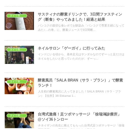
サスティナの酵素ドリンクで、3日間ファスティン
タイで美容・健康
グ（断食）やってみました！経過と結果
バンコクの親切な食レポでお馴染み「バンコクで専業主婦になって
みた♪…の巻」に、酵素ジュースで3日間断...
ネイルサロン「ゲーガイ」に行ってみた
タイで美容・健康
インドにいる頃から、基本足元はサンダルなのでずーっと足だけは
ネイルをしたいと思っていたのだが、ずーっ...
酵素風呂「SALA BRAN（サラ・ブラン）」で酵素
タイで美容・健康
ランチ！
人生初の酵素風呂に入ってきました！SALA BRAN（サラ・ブラ
ン）【住所】38 Ekkamai 1...
台湾式激痛！足ツボマッサージ 「徐瑞鴻診療所」
タイで美容・健康
@ソイ36トンロー
チネイザンの先生に教えてもらった台湾式足ツボマッサージ「徐瑞