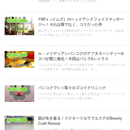
鴻診療所」へ、早速行ってきました！読み方...
YIM’s（イムズ）のヘッドアンドフェイスマッサー
タイで美容・健康
ジへ！それは骨でなく、コリだった件
前に行ってよかったYIM’sのボディーバランスマッサージ。ほかの
コースで気になっていた「ヘッドアンド...
ル・メリディアンバンコクのアフタヌーンティー&
タイで美容・健康
スパが更に進化！今回はバニラ&シトラス
バンコクと言えば、マッサージ大国ですが、一方でアフタヌーンテ
ィーも有名です。その両方を味わえる、ル・...
バンコクでシミ取り@ズコイクリニック
タイで美容・健康
バンコクと言えばシミ取り。シミ取りと言えばバンコク！！！！と
いうくらい？！バンコクはシミ取りが安い。...
肌が生き返る！ドクターリセラでエステ@Beauty
タイで美容・健康
Craft Retreat
バンコクに来て、大きく変わったことのひとつに、「ツイッター」