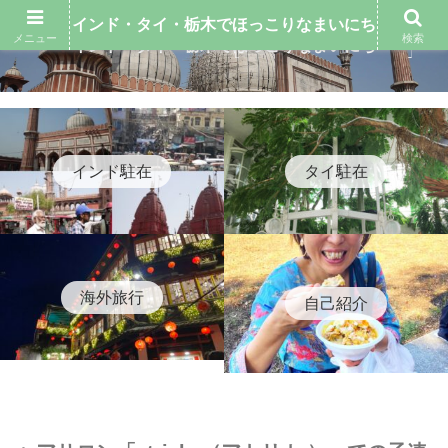
インド・タイ・栃木でほっこりなまいにち
メニュー
検索
インド・タイ・栃木でほっこりなまいにち
インド駐在
タイ駐在
海外旅行
自己紹介