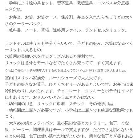
・学年により絵の具セット、習字道具、裁縫道具、コンパスや分度器、
三角定規。
・お弁当、お箸、お箸ケース、保冷剤、弁当を入れたらちょうどの大き
さのクーラーバック。
・教科書、ノート、筆箱、連絡用ファイル、ランドセルかリュック。
ランドセルは使う人も半分くらいいて、子どもの好み。水筒はなるべく
一リットル入るもの。
水筒用の長細い氷を作るグッズがあると便利です。
リュックは意外とモールなどでたくさん売ってて、すぐ買えます。
うちは年長のハッチが来年入学するのを見込んでランドセルを行く直前に購入しました。
室内用スリッパ家族分…ルームシューズで大丈夫です。
子どもの好きなお菓子…ひとくちゼリーがあるとよいです。お弁当に保
冷剤代わりに入れられます。チョコレート、クッキーとポテチはインド
にもあります。おせんべいとかラムネとかはない。
・幼稚園の用意、リュックに巾着、スモック、その他学用品。
・幼稚園は上履きが必要ですが、小学校は上履きでも綺麗な運動靴でも
ＯＫ。
・大きめの鍋とフライパン。最小限の食器とカトラリー。包丁、まな
板、ピーラー。調理器具はモールで買えますが、ただでさえ慣れない食
材との格闘、包丁は使い慣れた物がよいかも。簡単な包丁とぎ器もある