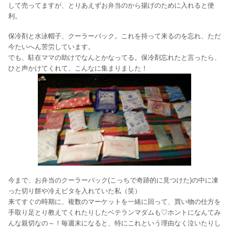
して売ってますが、とりあえずお弁当のから揚げのために入れると便
利。
保冷剤と水泳帽子、クーラーバック。これを持って来るのを忘れ、ただ
今たいへん苦労しています。
でも、駐在ママの助けでなんとかなってる。保冷剤忘れたと言ったら、
ひと声かけてくれて、こんなに集まりました！
今まで、お弁当のクーラーバック(こっちで奇跡的に見つけた)の中に凍
った切り餅や冷えピタを入れていた私（笑）
来てすぐの時期に、複数のマーケットを一緒に回って、買い物の仕方を
手取り足とり教えてくれたりしたベテランマダムも♡ホントになんてみ
んな親切なの～！毎週末になると、特にこれという理由なく泣いたりし