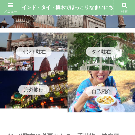
インド・タイ・栃木でほっこりなまいにち
メニュー
検索
インド・タイ・栃木でほっこりなまいにち
インド駐在
タイ駐在
海外旅行
自己紹介