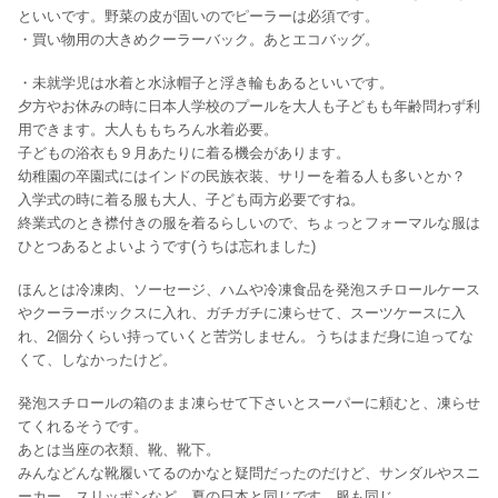
といいです。野菜の皮が固いのでピーラーは必須です。
・買い物用の大きめクーラーバック。あとエコバッグ。
・未就学児は水着と水泳帽子と浮き輪もあるといいです。
夕方やお休みの時に日本人学校のプールを大人も子どもも年齢問わず利
用できます。大人ももちろん水着必要。
子どもの浴衣も９月あたりに着る機会があります。
幼稚園の卒園式にはインドの民族衣装、サリーを着る人も多いとか？
入学式の時に着る服も大人、子ども両方必要ですね。
終業式のとき襟付きの服を着るらしいので、ちょっとフォーマルな服は
ひとつあるとよいようです(うちは忘れました)
ほんとは冷凍肉、ソーセージ、ハムや冷凍食品を発泡スチロールケース
やクーラーボックスに入れ、ガチガチに凍らせて、スーツケースに入
れ、2個分くらい持っていくと苦労しません。うちはまだ身に迫ってな
くて、しなかったけど。
発泡スチロールの箱のまま凍らせて下さいとスーパーに頼むと、凍らせ
てくれるそうです。
あとは当座の衣類、靴、靴下。
みんなどんな靴履いてるのかなと疑問だったのだけど、サンダルやスニ
ーカー、スリッポンなど、夏の日本と同じです。服も同じ。