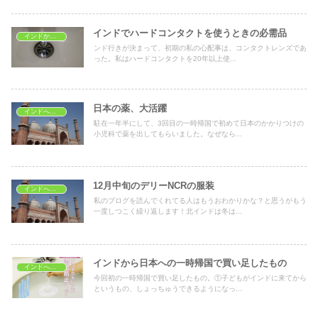
インドでハードコンタクトを使うときの必需品
インドから一時帰国
ンド行きが決まって、初期の私の心配事は、コンタクトレンズであ
った。私はハードコンタクトを20年以上使...
日本の薬、大活躍
インドへ駐在する際の準備
駐在一年半にして、3回目の一時帰国で初めて日本のかかりつけの
小児科で薬を出してもらいました。なぜなら...
12月中旬のデリーNCRの服装
インドへ駐在する際の準備
私のブログを読んでくれてる人はもうおわかりかな？と思うがもう
一度しつこく繰り返します！北インドは冬は...
インドから日本への一時帰国で買い足したもの
インドへ駐在する際の準備
今回初の一時帰国で買い足したもの。①子どもがインドに来てから
というもの、しょっちゅうできるようになっ...