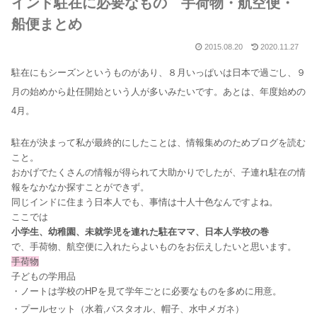
インド駐在に必要なもの 手荷物・航空便・
船便まとめ
2015.08.20
2020.11.27
駐在にもシーズンというものがあり、８月いっぱいは日本で過ごし、９
月の始めから赴任開始という人が多いみたいです。
あとは、年度始めの
4月。
駐在が決まって私が最終的にしたことは、情報集めのためブログを読む
こと。
おかげでたくさんの情報が得られて大助かりでしたが、子連れ駐在の情
報をなかなか探すことができず。
同じインドに住まう日本人でも、事情は十人十色なんですよね。
ここでは
小学生、幼稚園、未就学児を連れた駐在ママ、日本人学校の巻
で、手荷物、航空便に入れたらよいものをお伝えしたいと思います。
手荷物
子どもの学用品
・ノートは学校のHPを見て学年ごとに必要なものを多めに用意。
・プールセット（水着,バスタオル、帽子、水中メガネ）