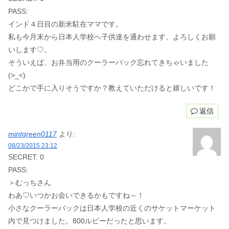
PASS:
インド４日目の新米駐在ママです。
私も今月末から日本人学校へ子供達を通わせます、よろしくお願
いします♡。
そういえば、お弁当用のクーラーバック忘れてきちゃいました
(>_<)
どこかで手に入りそうですか？教えていただけると嬉しいです！
返信
mintgreen0117
より:
08/23/2015 23:12
SECRET: 0
PASS:
＞むっちさん
わあ♡いつかお会いできるかもですね～！
小さなクーラーバックは日本人学校の近くのサケットマーケット
内で見つけました。800ルピーだったと思います。