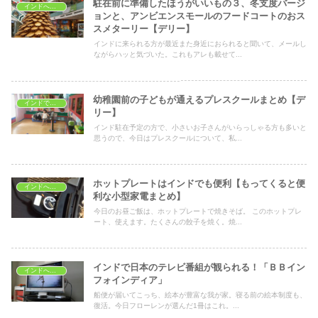
駐在前に準備したほうがいいもの３、冬支度バージ
インドへ駐在する際の準備
ョンと、アンビエンスモールのフードコートのおス
スメターリー【デリー】
インドに来られる方が最近また身近におられると聞いて、メールし
ながらハッと気づいた。これもアレも載せて...
幼稚園前の子どもが通えるプレスクールまとめ【デ
インドで子育て
リー】
インド駐在予定の方で、小さいお子さんがいらっしゃる方も多いと
思うので、今日はプレスクールについて、私...
ホットプレートはインドでも便利【もってくると便
インドへ駐在する際の準備
利な小型家電まとめ】
今日のお昼ご飯は、ホットプレートで焼きそば。 このホットプレ
ート、使えます。たくさんの餃子を焼く。焼...
インドで日本のテレビ番組が観られる！「ＢＢイン
インドへ駐在する際の準備
フォインディア」
船便が届いてこっち、絵本が豊富な我が家。寝る前の絵本制度も、
復活。今日フローレンが選んだ1冊はこれ。...