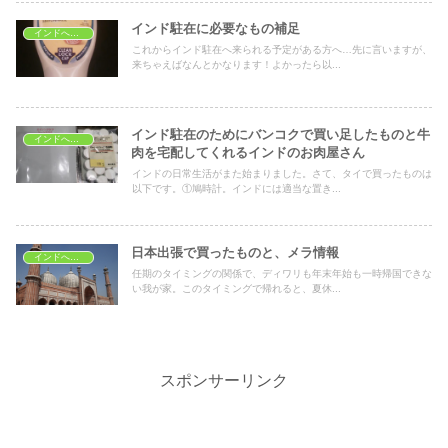
インド駐在に必要なもの補足
インドへ駐在する際の準備
これからインド駐在へ来られる予定がある方へ…先に言いますが、
来ちゃえばなんとかなります！よかったら以...
インド駐在のためにバンコクで買い足したものと牛
インドへ駐在する際の準備
肉を宅配してくれるインドのお肉屋さん
インドの日常生活がまた始まりました。さて、タイで買ったものは
以下です。①鳩時計。インドには適当な置き...
日本出張で買ったものと、メラ情報
インドへ駐在する際の準備
任期のタイミングの関係で、ディワリも年末年始も一時帰国できな
い我が家。このタイミングで帰れると、夏休...
スポンサーリンク