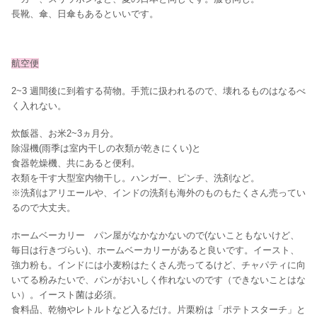
長靴、傘、日傘もあるといいです。
航空便
2~3 週間後に到着する荷物。手荒に扱われるので、壊れるものはなるべ
く入れない。
炊飯器、お米2~3ヵ月分。
除湿機(雨季は室内干しの衣類が乾きにくい)と
食器乾燥機、共にあると便利。
衣類を干す大型室内物干し。ハンガー、ピンチ、洗剤など。
※洗剤はアリエールや、インドの洗剤も海外のものもたくさん売ってい
るので大丈夫。
ホームベーカリー パン屋がなかなかないので(ないこともないけど、
毎日は行きづらい)、ホームベーカリーがあると良いです。イースト、
強力粉も。インドには小麦粉はたくさん売ってるけど、チャパティに向
いてる粉みたいで、パンがおいしく作れないのです（できないことはな
い）。イースト菌は必須。
食料品、乾物やレトルトなど入るだけ。片栗粉は「ポテトスターチ」と